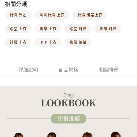
相關分類
每筆NT$60，滿NT$1,000(含以上)免運費
針織 外罩
洞洞針織 上衣
針織 綁帶上衣
海外配送-港/澳/新/馬/泰國專屬
查看運費
海外配送-其他亞洲地區
查看運費
鏤空 上衣
綁帶 上衣
鏤空 針織
綁帶 針織
海外配送-歐美地區
查看運費
針織 上衣
洞洞 上衣
綁帶 細緻
詳細說明
商品規格
相關推薦