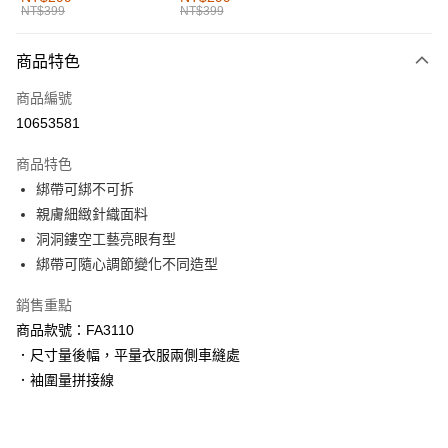
NT$399
NT$399
每筆NT$60，滿NT$1,000(含以上)免運費
付款後全家取貨
商品特色
每筆NT$60，滿NT$1,000(含以上)免運費
商品編號
萊爾富取貨付款
10653581
每筆NT$60，滿NT$1,000(含以上)免運費
商品特色
付款後萊爾富取貨
綁帶可綁不可拆
每筆NT$60，滿NT$1,000(含以上)免運費
親膚細緻針織面料
洞洞鏤空工藝亮眼有型
7-11取貨付款
綁帶可隨心調節變化不同造型
每筆NT$60，滿NT$1,000(含以上)免運費
銷售重點
付款後7-11取貨
商品款號：FA3110
每筆NT$60，滿NT$1,000(含以上)免運費
．尺寸量後幅，平量衣服兩側車縫處
宅配
．袖圍量拼接線
每筆NT$120，滿NT$1,000(含以上)免運費
付款後門市自取