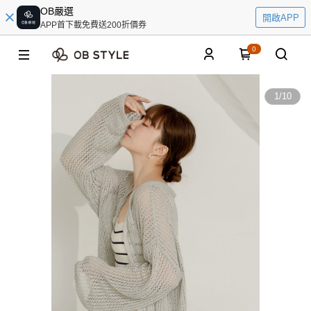
OB嚴選
開啟APP
APP首下載免費送200折價券
0
1
/
10