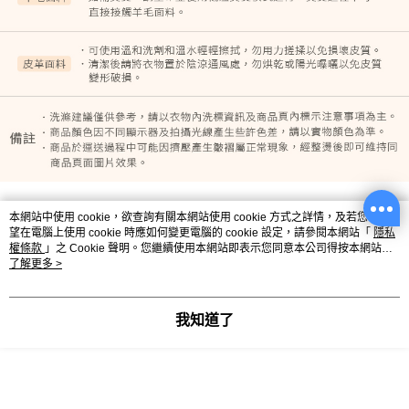
本網站中使用 cookie，欲查詢有關本網站使用 cookie 方式之詳情，及若您不希
尺寸表
望在電腦上使用 cookie 時應如何變更電腦的 cookie 設定，請參閱本網站「
隱私
單位：吋（1吋=2.54公分）｜量法：平放量 - 撐開量（合理彈性範
權條款
」之 Cookie 聲明。您繼續使用本網站即表示您同意本公司得按本網站使
圍）
用條款之 Cookie 聲明使用 cookie。
了解更多 >
我知道了
尺寸
胸圍
腰圍
下擺
袖長
2L
45
46
47
21