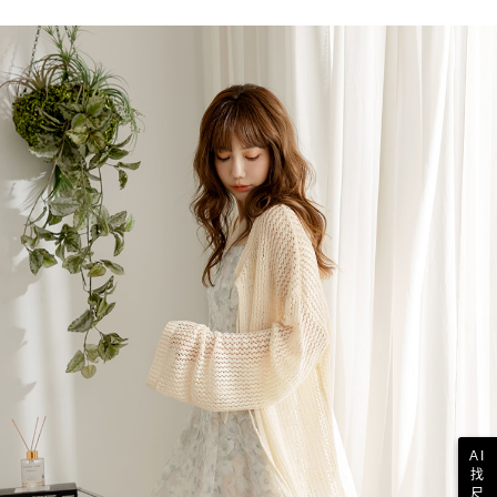
AI
找
尺