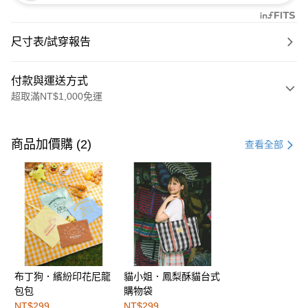
尺寸表/試穿報告
付款與運送方式
超取滿NT$1,000免運
付款方式
信用卡一次付款
商品加價購 (2)
查看全部
購物金
超商取貨付款
LINE Pay
街口支付
布丁狗．繽紛印花尼龍
貓小姐．鳳梨酥貓台式
運送方式
包包
購物袋
全家取貨付款
NT$299
NT$299