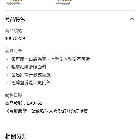
NT$399
NT$399
每筆NT$60，滿NT$1,000(含以上)免運費
付款後全家取貨
商品特色
每筆NT$60，滿NT$1,000(含以上)免運費
商品編號
萊爾富取貨付款
10673239
每筆NT$60，滿NT$1,000(含以上)免運費
商品特色
付款後萊爾富取貨
釦可開、口袋為真、有墊肩、墊肩不可拆
每筆NT$60，滿NT$1,000(含以上)免運費
親膚細緻滑順面料
金屬釦提升款式質感
7-11取貨付款
輕薄墊肩造型更俐落
每筆NT$60，滿NT$1,000(含以上)免運費
銷售重點
付款後7-11取貨
商品款號：EA3762
每筆NT$60，滿NT$1,000(含以上)免運費
※寬鬆版型，請依照個人喜愛的舒適度購買
宅配
每筆NT$120，滿NT$1,000(含以上)免運費
相關分類
付款後門市自取