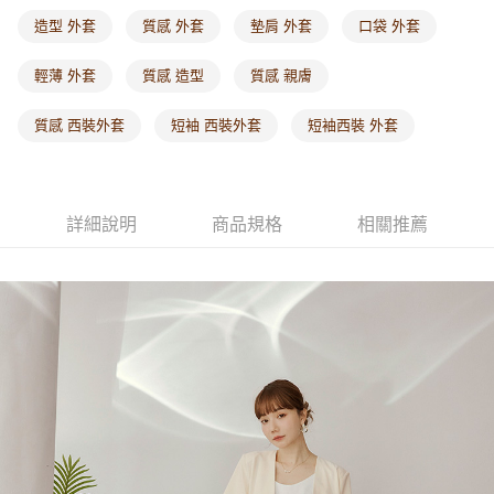
每筆NT$60，滿NT$1,000(含以上)免運費
造型 外套
質感 外套
墊肩 外套
口袋 外套
海外配送-港/澳/新/馬/泰國專屬
查看運費
輕薄 外套
質感 造型
質感 親膚
海外配送-其他亞洲地區
查看運費
質感 西裝外套
短袖 西裝外套
短袖西裝 外套
海外配送-歐美地區
查看運費
詳細說明
商品規格
相關推薦