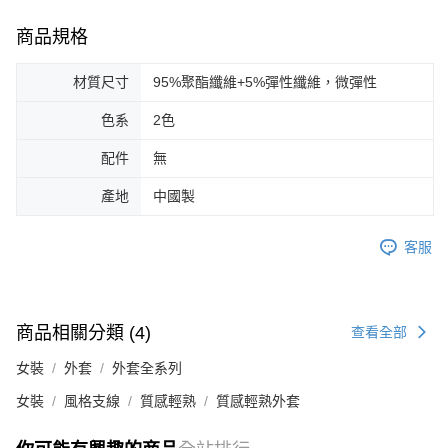
商品規格
材質尺寸
95%聚酯纖維+5%彈性纖維，微彈性
色系
2色
配件
無
產地
中國製
客服
商品相關分類 (4)
查看全部
女裝
外套
外套全系列
女裝
風格支線
質感輕熟
質感輕熟外套