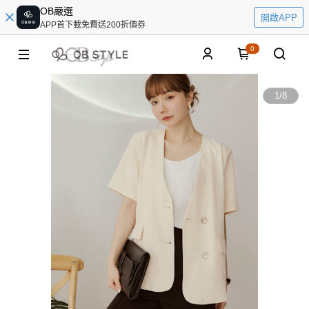
OB嚴選
開啟APP
APP首下載免費送200折價券
0
1
/
8