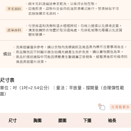
尺寸表
單位：吋（1吋=2.54公分）｜量法：平放量 - 撐開量（合理彈性範
圍）
尺寸
胸圍
腰圍
下擺
袖長