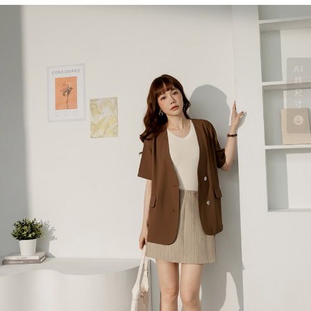
AI
找
尺
寸