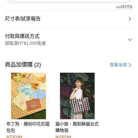
尺寸表/試穿報告
付款與運送方式
超取滿NT$1,000免運
付款方式
信用卡一次付款
商品加價購 (2)
查看全部
購物金
超商取貨付款
LINE Pay
街口支付
布丁狗．繽紛印花尼龍
貓小姐．鳳梨酥貓台式
運送方式
包包
購物袋
全家取貨付款
NT$299
NT$299