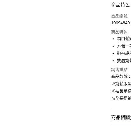
付款方式
商品特色
信用卡一
商品編號
10694849
購物金
商品特色
超商取貨
領口鬆
方領一
LINE Pay
拋袖設
街口支付
雙層寬
銷售重點
商品款號：A
運送方式
※寬鬆版
全家取貨
※袖長是
每筆NT$6
※全長從
付款後全
每筆NT$6
商品相關分
萊爾富取
女裝
上