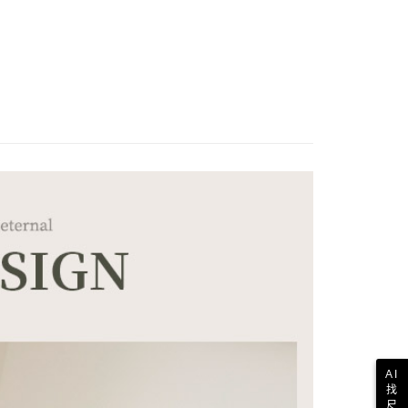
AI
找
尺