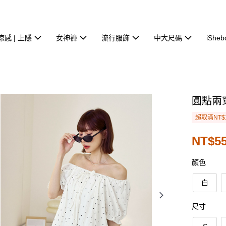
涼感 | 上隱
女神褲
流行服飾
中大尺碼
iSheb
圓點兩
超取滿NT$
NT$55
顏色
白
尺寸