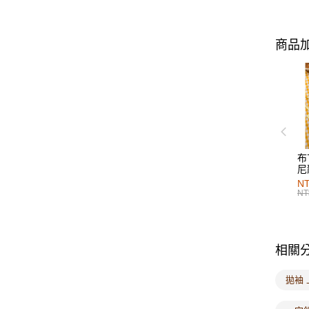
商品加
布
尼
NT
NT
相關
拋袖 