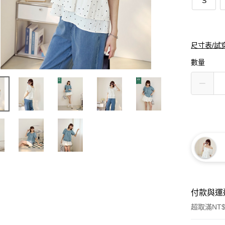
S
尺寸表/試
數量
付款與運
超取滿NT$