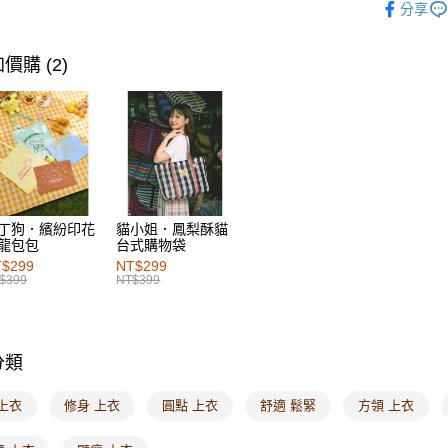
每筆NT$6
分享
女裝
風
付款後萊
女裝
上
價購 (2)
每筆NT$6
女裝
風
7-11取貨
每筆NT$6
付款後7-1
每筆NT$6
丁狗．繽紛印花
貓小姐．鳳梨酥貓
宅配
龍包包
台式購物袋
每筆NT$1
$299
NT$299
$399
NT$399
付款後門
每筆NT$6
分類
海外配送-港
海外配送-
上衣
修身 上衣
圓點 上衣
舒適 鬆緊
方領 上衣
海外配送-