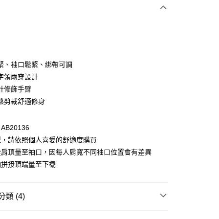
次付款
付款
緊、袖口鬆緊、綁帶可調
字領兩穿設計
計修飾手臂
鬆剪裁舒適修身
B20136
型，請依照個人喜愛的舒適度購買
付款
從肩頂量至袖口，因每人肩寬不同袖口位置會有差異
0，滿NT$1,000(含以上)免運費
袖拼接頂端量至下襬
家取貨
0，滿NT$1,000(含以上)免運費
類 (4)
貨付款
衣
上衣全系列