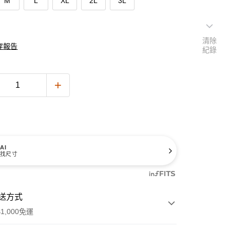
M
L
XL
2L
3L
清除
穿報告
紀錄
AI
找尺寸
送方式
1,000免運