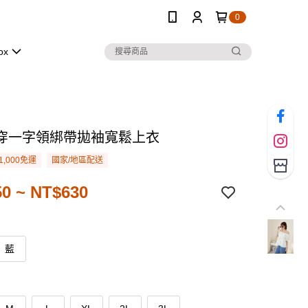
0
ox
穿一字領綁帶拋袖寬鬆上衣
1,000免運
國家/地區配送
0 ~ NT$630
藍