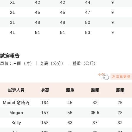
XL
42
42
44
9
2L
45
45
47
9
3L
48
48
50
9
4L
51
51
53
9
試穿報告
單位：三圍（吋）｜ 身高（公分） ｜ 體重（公斤）
試穿人員
身高
體重
胸圍
腰圍
Model 謝琦琦
164
45
32
25
Megan
157
55
35.5
28
Kelly
158
63
37
32