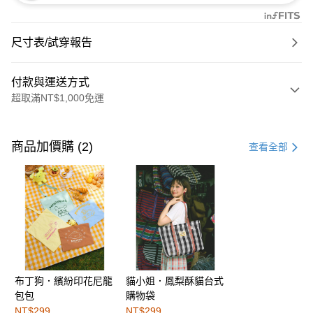
尺寸表/試穿報告
付款與運送方式
超取滿NT$1,000免運
付款方式
信用卡一次付款
商品加價購 (2)
查看全部
購物金
超商取貨付款
LINE Pay
街口支付
布丁狗．繽紛印花尼龍
貓小姐．鳳梨酥貓台式
運送方式
包包
購物袋
全家取貨付款
NT$299
NT$299