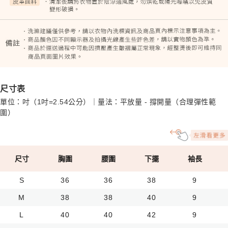
尺寸表
單位：吋（1吋=2.54公分）｜量法：平放量 - 撐開量（合理彈性範
圍）
尺寸
胸圍
腰圍
下擺
袖長
S
36
36
38
9
M
38
38
40
9
L
40
40
42
9