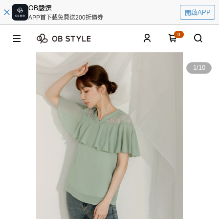
OB嚴選
開啟APP
APP首下載免費送200折價券
0
1
/
10