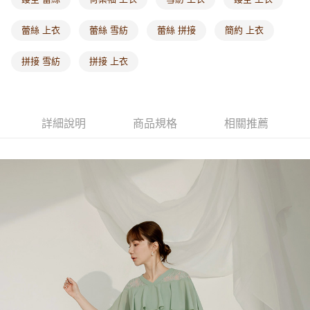
每筆NT$60，滿NT$1,000(含以上)免運費
蕾絲 上衣
蕾絲 雪紡
蕾絲 拼接
簡約 上衣
海外配送-港/澳/新/馬/泰國專屬
查看運費
拼接 雪紡
拼接 上衣
海外配送-其他亞洲地區
查看運費
海外配送-歐美地區
查看運費
詳細說明
商品規格
相關推薦