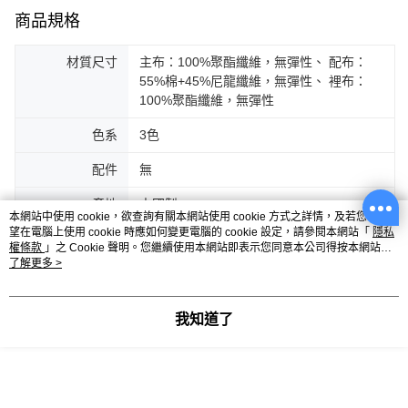
商品規格
材質尺寸
主布：100%聚酯纖維，無彈性、 配布：
55%棉+45%尼龍纖維，無彈性、 裡布：
100%聚酯纖維，無彈性
色系
3色
配件
無
產地
中國製
本網站中使用 cookie，欲查詢有關本網站使用 cookie 方式之詳情，及若您不希
望在電腦上使用 cookie 時應如何變更電腦的 cookie 設定，請參閱本網站「
隱私
權條款
」之 Cookie 聲明。您繼續使用本網站即表示您同意本公司得按本網站使
客服
用條款之 Cookie 聲明使用 cookie。
了解更多 >
我知道了
商品相關分類 (4)
查看全部
女裝
上衣
上衣全系列
女裝
上衣
短袖