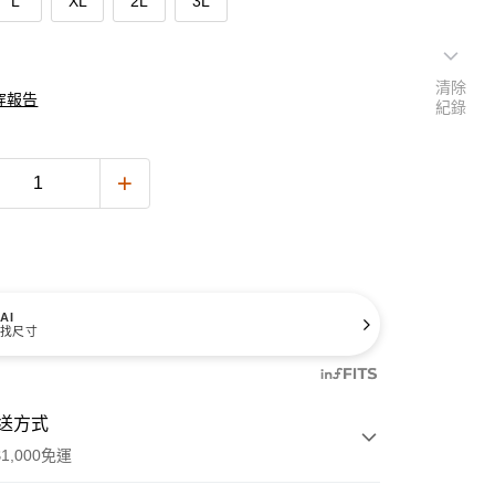
L
XL
2L
3L
清除
穿報告
紀錄
AI
找尺寸
送方式
1,000免運