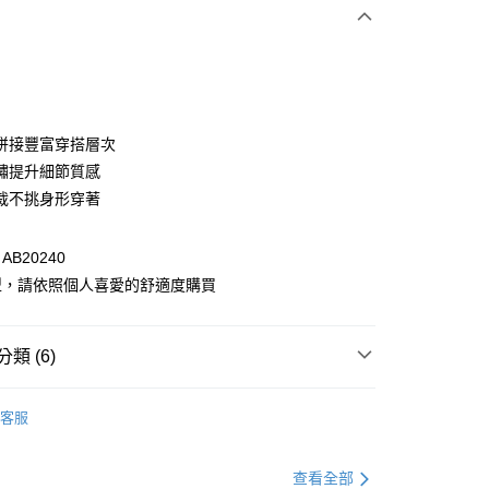
次付款
付款
拼接豐富穿搭層次
繡提升細節質感
裁不挑身形穿著
B20240
型，請依照個人喜愛的舒適度購買
付款
類 (6)
0，滿NT$1,000(含以上)免運費
衣
上衣全系列
家取貨
客服
0，滿NT$1,000(含以上)免運費
格支線
甜酷休閒
甜酷休閒上衣
貨付款
衣
假兩件 | 兩件式
查看全部