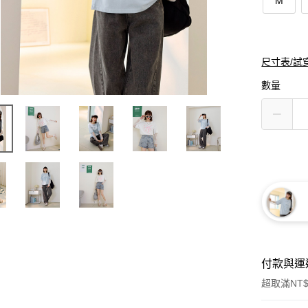
M
尺寸表/試
數量
付款與運
超取滿NT$