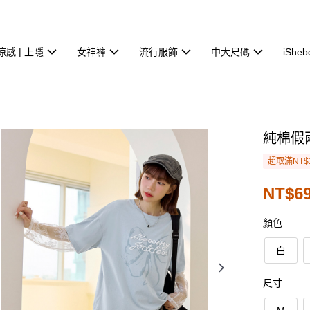
涼感 | 上隱
女神褲
流行服飾
中大尺碼
iSheb
純棉假
超取滿NT$
NT$69
顏色
白
尺寸