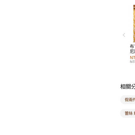
布
尼
NT
NT
相關
假兩
蕾絲