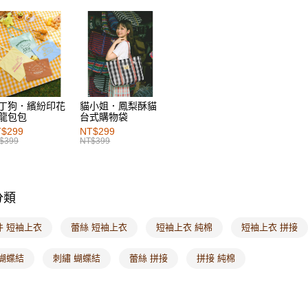
每筆NT$6
女裝
上
付款後萊
女裝
風
每筆NT$6
女裝
特
7-11取貨
每筆NT$6
丁狗．繽紛印花
貓小姐．鳳梨酥貓
龍包包
台式購物袋
付款後7-1
$299
NT$299
每筆NT$6
$399
NT$399
宅配
每筆NT$1
分類
付款後門
每筆NT$6
件 短袖上衣
蕾絲 短袖上衣
短袖上衣 純棉
短袖上衣 拼接
海外配送-港
 蝴蝶結
刺繡 蝴蝶結
蕾絲 拼接
拼接 純棉
海外配送-
海外配送-