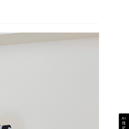
AI
找
尺