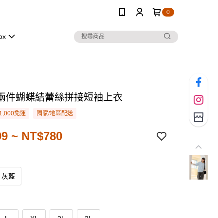
0
ox
兩件蝴蝶結蕾絲拼接短袖上衣
1,000免運
國家/地區配送
9 ~ NT$780
灰藍