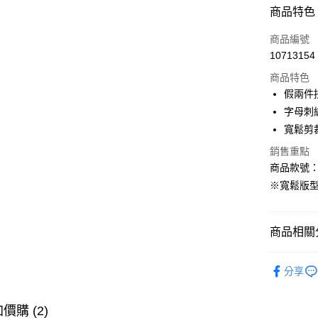
付款方式
商品特色
信用卡一
商品編號
10713154
購物金
商品特色
超商取貨
假兩件
字母刺
LINE Pay
寬鬆剪
街口支付
銷售重點
商品款號：A
※寬鬆版
運送方式
全家取貨
商品相關分
每筆NT$6
女裝
上
付款後全
分享
每筆NT$6
女裝
風
萊爾富取
女裝
上
價購 (2)