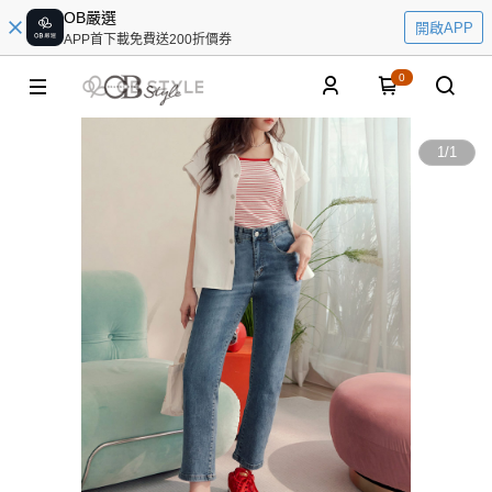
OB嚴選
開啟APP
APP首下載免費送200折價券
0
1
/
1