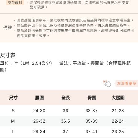
尺寸表
單位：吋（1吋=2.54公分）｜量法：平放量 - 撐開量（合理彈性範
圍）
尺寸
腰圍
全長
臀圍
大腿圍
S
24-30
36
33-37
21-23
M
26-32
36.5
35-39
22-24
L
28-34
37
37-41
23-25