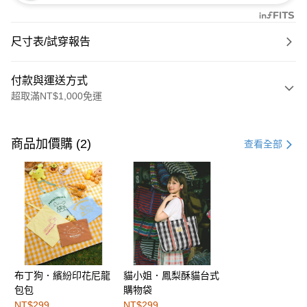
尺寸表/試穿報告
付款與運送方式
超取滿NT$1,000免運
付款方式
信用卡一次付款
商品加價購 (2)
查看全部
購物金
超商取貨付款
LINE Pay
街口支付
布丁狗．繽紛印花尼龍
貓小姐．鳳梨酥貓台式
運送方式
包包
購物袋
全家取貨付款
NT$299
NT$299