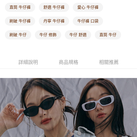
每筆NT$60，滿NT$1,000(含以上)免運費
直筒 牛仔褲
舒適 牛仔褲
愛心 牛仔褲
海外配送-港/澳/新/馬/泰國專屬
查看運費
刷破 牛仔褲
丹寧 牛仔褲
牛仔褲 口袋
海外配送-其他亞洲地區
查看運費
刷破 牛仔
牛仔 修飾
牛仔 舒適
直筒 牛仔
海外配送-歐美地區
查看運費
詳細說明
商品規格
相關推薦