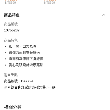
NT$399
NT$399
每筆NT$60，滿NT$1,000(含以上)免運費
付款後全家取貨
商品特色
每筆NT$60，滿NT$1,000(含以上)免運費
商品編號
萊爾富取貨付款
10755287
每筆NT$60，滿NT$1,000(含以上)免運費
商品特色
付款後萊爾富取貨
釦可開、口袋為真
每筆NT$60，滿NT$1,000(含以上)免運費
微彈力面料穿著舒適
直筒剪裁修飾下身線條
7-11取貨付款
愛心刷破設計增添亮點
每筆NT$60，滿NT$1,000(含以上)免運費
銷售重點
付款後7-11取貨
商品款號：BA7724
每筆NT$60，滿NT$1,000(含以上)免運費
※喜歡合身穿感建議可選購小一碼
宅配
每筆NT$120，滿NT$1,000(含以上)免運費
相關分類
付款後門市自取