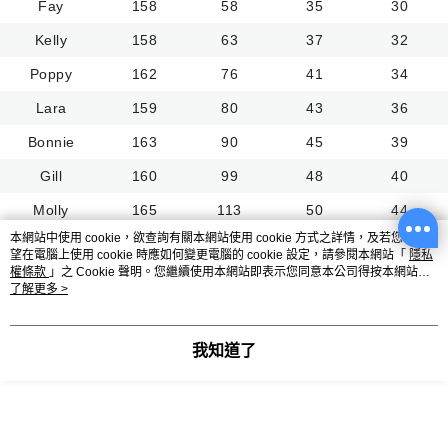
Fay
158
58
35
30
Kelly
158
63
37
32
Poppy
162
76
41
34
Lara
159
80
43
36
Bonnie
163
90
45
39
Gill
160
99
48
40
Molly
165
113
50
44
本網站中使用 cookie，欲查詢有關本網站使用 cookie 方式之詳情，及若您不希
望在電腦上使用 cookie 時應如何變更電腦的 cookie 設定，請參閱本網站「
隱私
權條款
」之 Cookie 聲明。您繼續使用本網站即表示您同意本公司得按本網站使
搭配商品
用條款之 Cookie 聲明使用 cookie。
了解更多 >
我知道了