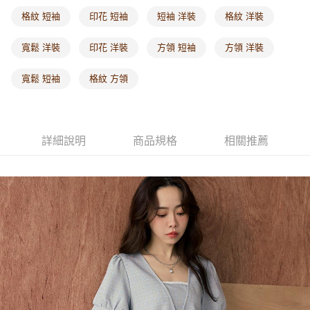
每筆NT$60，滿NT$1,000(含以上)免運費
格紋 短袖
印花 短袖
短袖 洋裝
格紋 洋裝
海外配送-港/澳/新/馬/泰國專屬
查看運費
寬鬆 洋裝
印花 洋裝
方領 短袖
方領 洋裝
海外配送-其他亞洲地區
查看運費
寬鬆 短袖
格紋 方領
海外配送-歐美地區
查看運費
詳細說明
商品規格
相關推薦