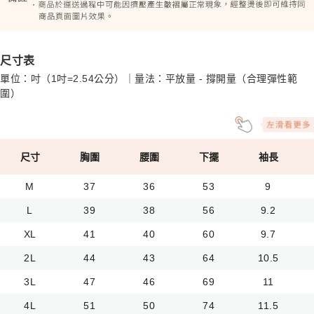
尺寸表
單位：吋（1吋=2.54公分）｜量法：平放量 - 撐開量（合理彈性範
圍）
尺寸
胸圍
腰圍
下擺
袖長
M
37
36
53
9
L
39
38
56
9.2
XL
41
40
60
9.7
2L
44
43
64
10.5
3L
47
46
69
11
4L
51
50
74
11.5