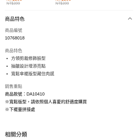
NT$399
NT$399
每筆NT$60，滿NT$1,000(含以上)免運費
付款後全家取貨
商品特色
每筆NT$60，滿NT$1,000(含以上)免運費
商品編號
萊爾富取貨付款
10768018
每筆NT$60，滿NT$1,000(含以上)免運費
商品特色
付款後萊爾富取貨
方領剪裁修飾臉型
每筆NT$60，滿NT$1,000(含以上)免運費
抽皺設計增添亮點
寬鬆傘襬版型藏住肉感
7-11取貨付款
每筆NT$60，滿NT$1,000(含以上)免運費
銷售重點
商品款號：DA10410
付款後7-11取貨
※寬鬆版型，請依照個人喜愛的舒適度購買
每筆NT$60，滿NT$1,000(含以上)免運費
※下襬量拼接處
宅配
每筆NT$120，滿NT$1,000(含以上)免運費
相關分類
付款後門市自取