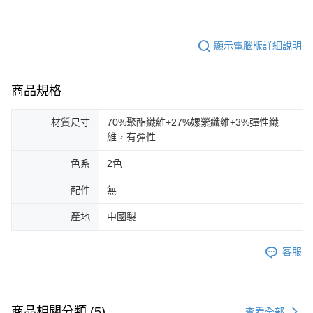
顯示電腦版詳細說明
商品規格
材質尺寸
70%聚酯纖維+27%嫘縈纖維+3%彈性纖
維，有彈性
色系
2色
配件
無
產地
中國製
客服
商品相關分類 (5)
查看全部