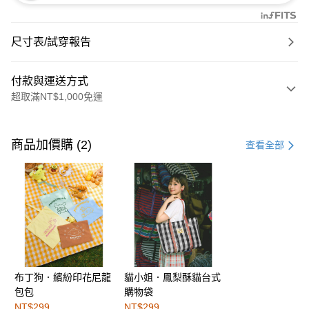
尺寸表/試穿報告
付款與運送方式
超取滿NT$1,000免運
付款方式
信用卡一次付款
商品加價購 (2)
查看全部
購物金
超商取貨付款
LINE Pay
街口支付
布丁狗．繽紛印花尼龍
貓小姐．鳳梨酥貓台式
運送方式
包包
購物袋
全家取貨付款
NT$299
NT$299