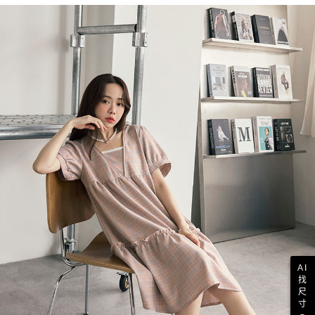
AI
找
尺
寸