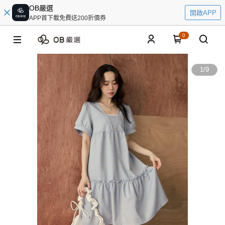
OB嚴選
開啟APP
APP首下載免費送200折價券
0
1
/
9