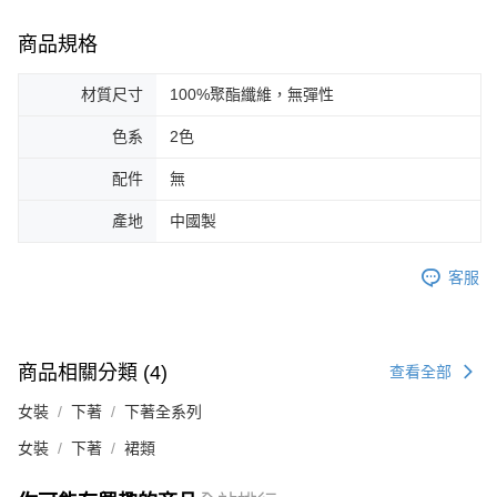
商品規格
材質尺寸
100%聚酯纖維，無彈性
色系
2色
配件
無
產地
中國製
客服
商品相關分類 (4)
查看全部
女裝
下著
下著全系列
女裝
下著
裙類