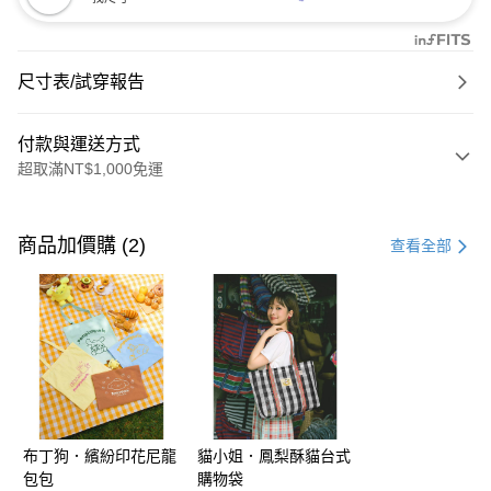
尺寸表/試穿報告
付款與運送方式
超取滿NT$1,000免運
付款方式
信用卡一次付款
商品加價購 (2)
查看全部
購物金
超商取貨付款
LINE Pay
街口支付
布丁狗．繽紛印花尼龍
貓小姐．鳳梨酥貓台式
運送方式
包包
購物袋