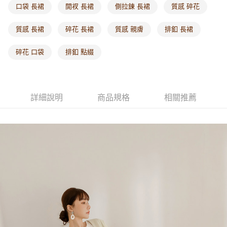
付款後門市自取
口袋 長裙
開衩 長裙
側拉鍊 長裙
質感 碎花
每筆NT$60，滿NT$1,000(含以上)免運費
質感 長裙
碎花 長裙
質感 親膚
排釦 長裙
海外配送-港/澳/新/馬/泰國專屬
查看運費
碎花 口袋
排釦 點綴
海外配送-其他亞洲地區
查看運費
海外配送-歐美地區
查看運費
詳細說明
商品規格
相關推薦