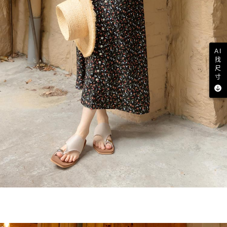
AI
找
尺
寸