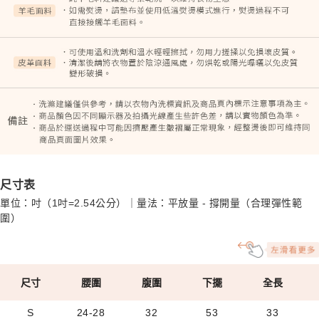
尺寸表
單位：吋（1吋=2.54公分）｜量法：平放量 - 撐開量（合理彈性範
圍）
尺寸
腰圍
腹圍
下擺
全長
S
24-28
32
53
33