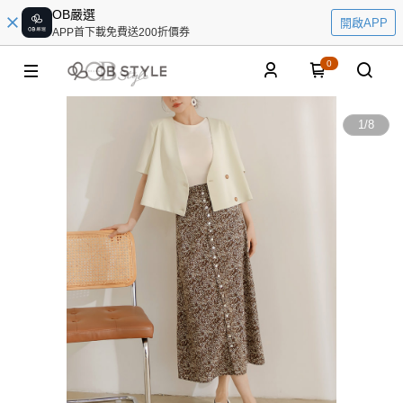
OB嚴選
開啟APP
APP首下載免費送200折價券
0
1
/
8