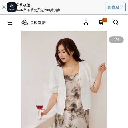
OB嚴選
開啟APP
APP首下載免費送200折價券
0
1
/
4