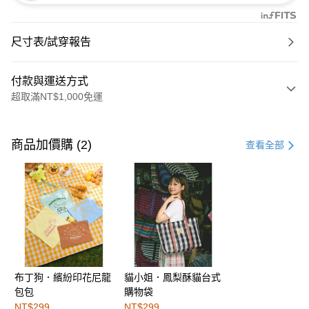
尺寸表/試穿報告
付款與運送方式
超取滿NT$1,000免運
付款方式
信用卡一次付款
商品加價購 (2)
查看全部
購物金
超商取貨付款
LINE Pay
街口支付
布丁狗．繽紛印花尼龍
貓小姐．鳳梨酥貓台式
運送方式
包包
購物袋
全家取貨付款
NT$299
NT$299