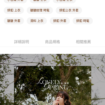
每筆NT$60，滿NT$1,000(含以上)免運費
排釦 上衣
皺皺紋理 時髦
排釦上衣 外套
海外配送-港/澳/新/馬/泰國專屬
查看運費
皺皺 外套
滑料 上衣
排釦 外套
排釦 時髦
海外配送-其他亞洲地區
查看運費
海外配送-歐美地區
查看運費
詳細說明
商品規格
相關推薦