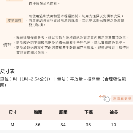
尺寸表
單位：吋（1吋=2.54公分）｜量法：平放量 - 撐開量（合理彈性範
圍）
尺寸
胸圍
腰圍
下擺
袖長
M
36
34
35
10