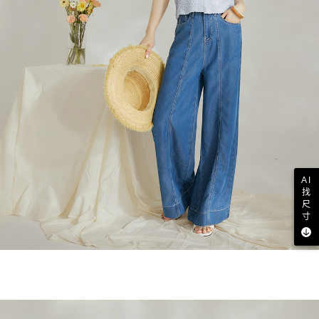
AI
找
尺
寸