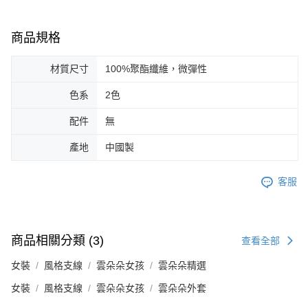
商品規格
材質尺寸
100%聚酯纖維，微彈性
色系
2色
配件
無
產地
中國製
客服
商品相關分類 (3)
查看全部
女裝
風格支線
雲朵朵女孩
雲朵朵精選
女裝
風格支線
雲朵朵女孩
雲朵朵外套