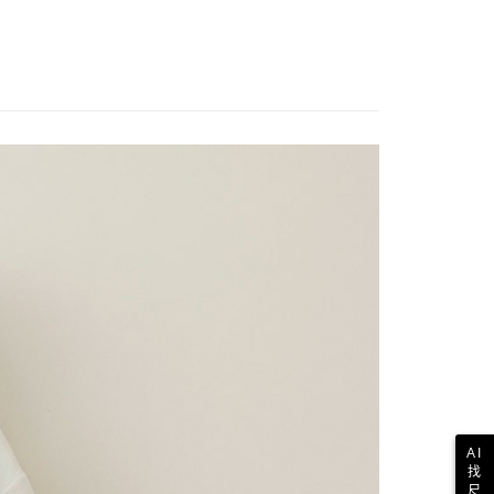
歐美地區
查看運費
AI
找
尺