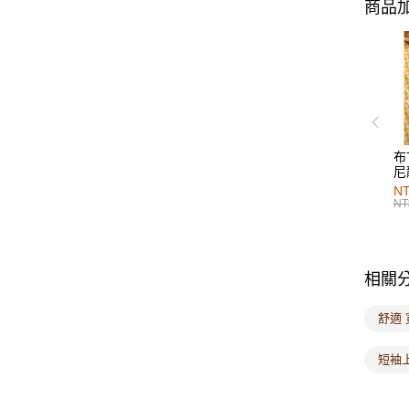
商品加
布
尼
NT
NT
相關
舒適 
短袖