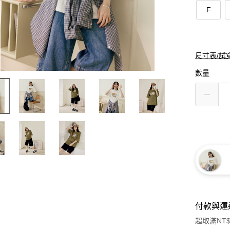
F
尺寸表/試
數量
付款與運
超取滿NT$