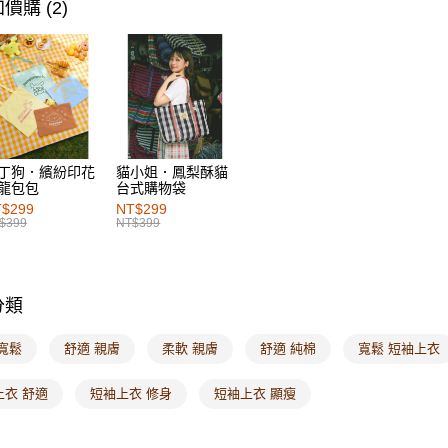
萊爾富取
女裝
上
價購 (2)
每筆NT$6
SALE
破
付款後萊
女裝
特
每筆NT$6
7-11取貨
每筆NT$6
丁狗．繽紛印花
貓小姐．鳳梨酥貓
龍包包
台式購物袋
付款後7-1
$299
NT$299
每筆NT$6
$399
NT$399
宅配
每筆NT$1
分類
付款後門
每筆NT$6
寬鬆
舒適 親膚
柔軟 親膚
舒適 純棉
寬鬆 短袖上衣
海外配送-港
上衣 舒適
短袖上衣 修身
短袖上衣 顯瘦
海外配送-