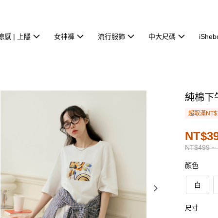
涼感 | 上隱
女神褲
流行服飾
中大尺碼
iSheb
純棉下
超取滿NT$
NT$39
NT$499 ~
顏色
白
尺寸