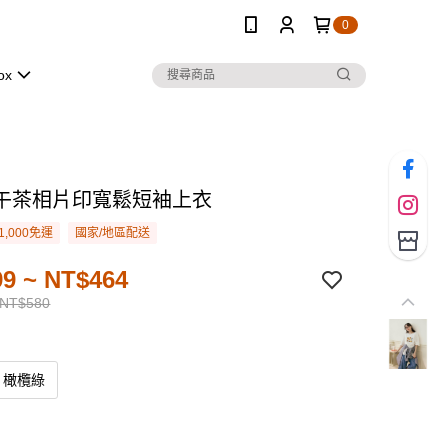
0
ox
午茶相片印寬鬆短袖上衣
1,000免運
國家/地區配送
9 ~ NT$464
 NT$580
橄欖綠