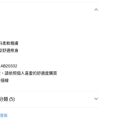
次付款
付款
料柔軟親膚
型舒適修身
B20332
型，請依照個人喜愛的舒適度購買
拼接線
付款
類 (5)
0，滿NT$1,000(含以上)免運費
衣
上衣全系列
家取貨
客服
0，滿NT$1,000(含以上)免運費
衣
短袖