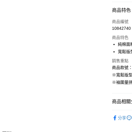
付款方式
商品特色
信用卡一
商品編號
10842740
購物金
商品特色
超商取貨
純棉面
寬鬆版
LINE Pay
銷售重點
街口支付
商品款號：A
※寬鬆版
※袖圍量
運送方式
全家取貨
商品相關分
每筆NT$6
女裝
上
付款後全
分享
每筆NT$6
女裝
上