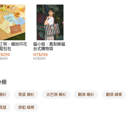
每筆NT$6
付款後萊
每筆NT$6
7-11取貨
每筆NT$6
丁狗．繽紛印花
貓小姐．鳳梨酥貓
龍包包
台式購物袋
付款後7-1
$299
NT$299
每筆NT$6
$399
NT$399
宅配
每筆NT$1
分類
付款後門
每筆NT$6
襯衫
質感 襯衫
古巴領 襯衫
翻領 襯衫
翻領 線條
海外配送-港
質感
排釦 線條
海外配送-
海外配送-