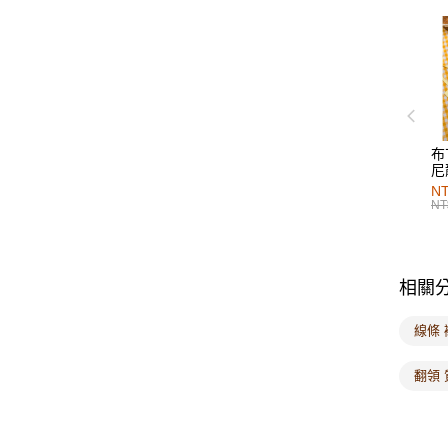
布
尼
NT
NT
相關
線條 
翻領 