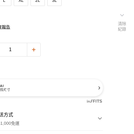
L
XL
2L
3L
清除
穿報告
紀錄
AI
找尺寸
送方式
1,000免運