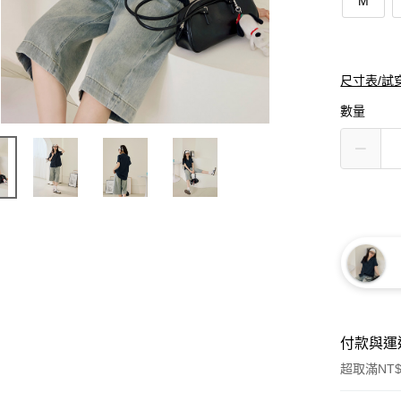
M
尺寸表/試
數量
付款與運
超取滿NT$