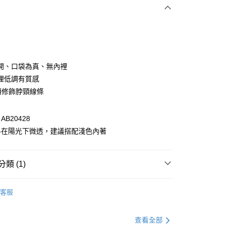
次付款
付款
開、口袋為真、無內裡
理低調有質感
領修飾脖頸線條
B20428
料在陽光下微透，建議搭配淺色內著
付款
類 (1)
0，滿NT$1,000(含以上)免運費
格支線
甜酷休閒
甜酷休閒全系列
家取貨
客服
0，滿NT$1,000(含以上)免運費
貨付款
查看全部