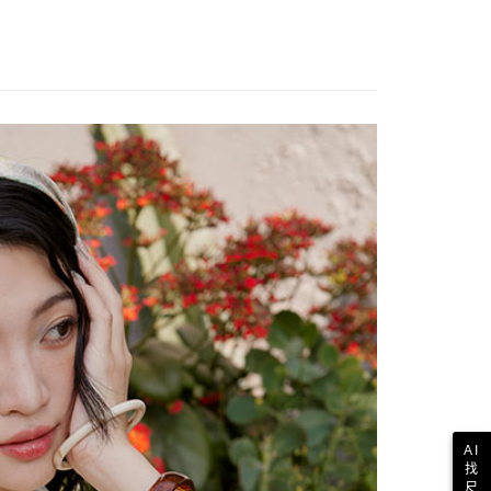
AI
找
尺