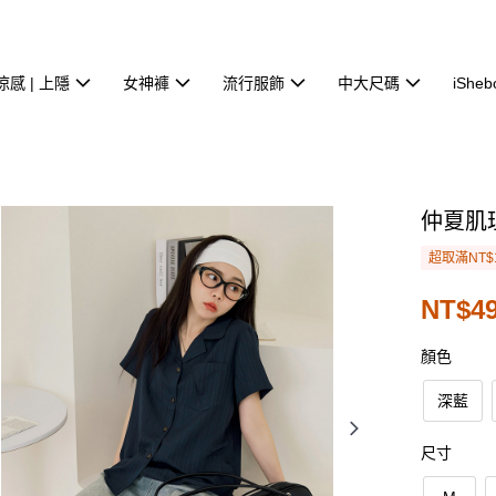
涼感 | 上隱
女神褲
流行服飾
中大尺碼
iSheb
仲夏肌
超取滿NT$
NT$49
顏色
深藍
尺寸