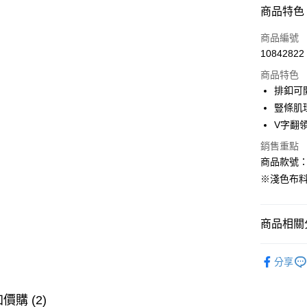
付款方式
商品特色
信用卡一
商品編號
10842822
購物金
商品特色
超商取貨
排釦可
豎條肌
LINE Pay
V字翻
街口支付
銷售重點
商品款號：A
※淺色布
運送方式
全家取貨
商品相關分
每筆NT$6
女裝
風
付款後全
分享
每筆NT$6
萊爾富取
價購 (2)