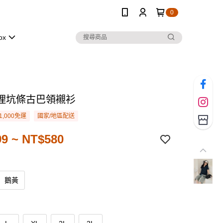
0
ox
理坑條古巴領襯衫
1,000免運
國家/地區配送
9 ~ NT$580
鵝黃