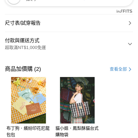
尺寸表/試穿報告
付款與運送方式
超取滿NT$1,000免運
付款方式
信用卡一次付款
商品加價購 (2)
查看全部
購物金
超商取貨付款
LINE Pay
街口支付
布丁狗．繽紛印花尼龍
貓小姐．鳳梨酥貓台式
運送方式
包包
購物袋