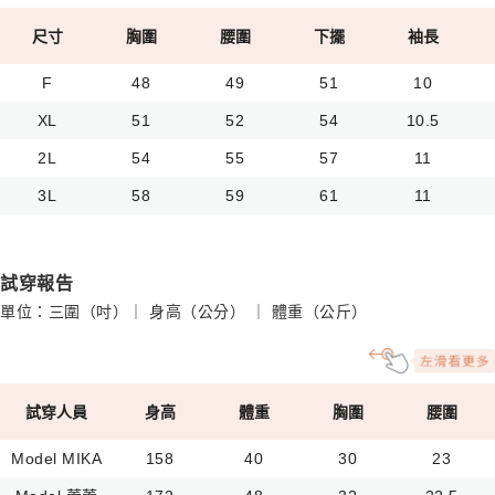
尺寸
胸圍
腰圍
下擺
袖長
F
48
49
51
10
XL
51
52
54
10.5
2L
54
55
57
11
3L
58
59
61
11
試穿報告
單位：三圍（吋）｜ 身高（公分） ｜ 體重（公斤）
試穿人員
身高
體重
胸圍
腰圍
Model MIKA
158
40
30
23