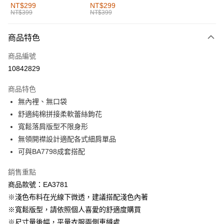
全家取貨付款
NT$299
NT$299
NT$399
NT$399
每筆NT$60，滿NT$1,000(含以上)免運費
付款後全家取貨
商品特色
每筆NT$60，滿NT$1,000(含以上)免運費
商品編號
萊爾富取貨付款
10842829
每筆NT$60，滿NT$1,000(含以上)免運費
商品特色
付款後萊爾富取貨
無內裡、無口袋
每筆NT$60，滿NT$1,000(含以上)免運費
舒適純棉拼接柔軟蕾絲鉤花
寬鬆落肩版型不限身形
7-11取貨付款
無領開襟設計適配各式細肩單品
每筆NT$60，滿NT$1,000(含以上)免運費
可與BA7798成套搭配
付款後7-11取貨
銷售重點
每筆NT$60，滿NT$1,000(含以上)免運費
商品款號：EA3781
宅配
※淺色布料在光線下微透，建議搭配淺色內著
每筆NT$120，滿NT$1,000(含以上)免運費
※寬鬆版型，請依照個人喜愛的舒適度購買
※尺寸量後幅，平量衣服兩側車縫處