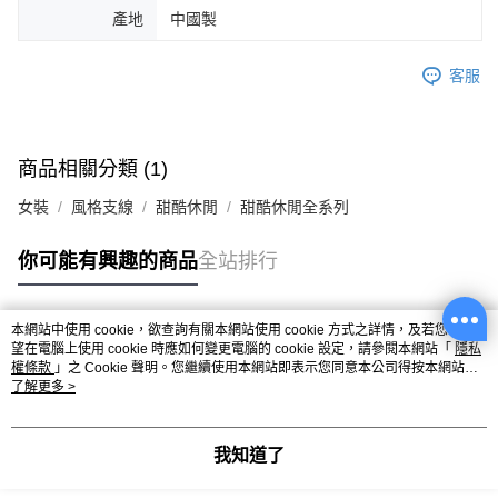
產地
中國製
客服
商品相關分類 (1)
女裝
風格支線
甜酷休閒
甜酷休閒全系列
你可能有興趣的商品
全站排行
本網站中使用 cookie，欲查詢有關本網站使用 cookie 方式之詳情，及若您不希
熱門標籤
望在電腦上使用 cookie 時應如何變更電腦的 cookie 設定，請參閱本網站「
隱私
權條款
」之 Cookie 聲明。您繼續使用本網站即表示您同意本公司得按本網站使
用條款之 Cookie 聲明使用 cookie。
了解更多 >
我知道了