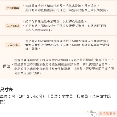
尺寸表
單位：吋（1吋=2.54公分）｜量法：平放量 - 撐開量（合理彈性範
圍）