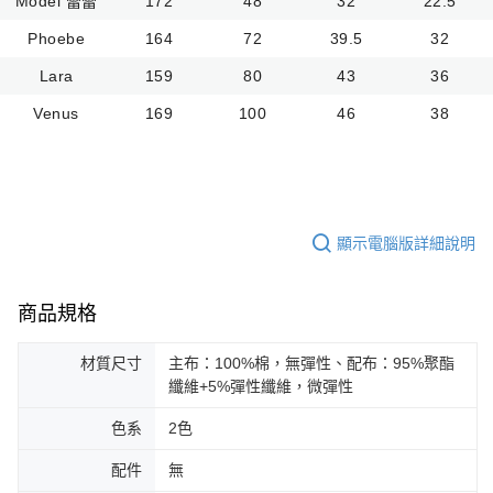
Model 蕾蕾
172
48
32
22.5
Phoebe
164
72
39.5
32
Lara
159
80
43
36
Venus
169
100
46
38
顯示電腦版詳細說明
商品規格
材質尺寸
主布：100%棉，無彈性、配布：95%聚酯
纖維+5%彈性纖維，微彈性
色系
2色
配件
無