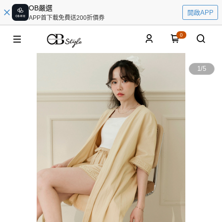
OB嚴選
開啟APP
APP首下載免費送200折價券
0
1
/
5