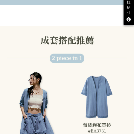
找
尺
寸