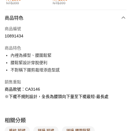
NT$399
NT$399
每筆NT$60，滿NT$1,000(含以上)免運費
付款後全家取貨
商品特色
每筆NT$60，滿NT$1,000(含以上)免運費
商品編號
萊爾富取貨付款
10891434
每筆NT$60，滿NT$1,000(含以上)免運費
商品特色
付款後萊爾富取貨
內裡為褲型、腰圍鬆緊
每筆NT$60，滿NT$1,000(含以上)免運費
腰鬆緊設計穿脫便利
不對稱下擺剪裁增添造型感
7-11取貨付款
每筆NT$60，滿NT$1,000(含以上)免運費
銷售重點
商品款號：CA3146
付款後7-11取貨
※下襬不規則設計，全長為腰頭向下量至下襬最短-最長處
每筆NT$60，滿NT$1,000(含以上)免運費
宅配
每筆NT$120，滿NT$1,000(含以上)免運費
相關分類
付款後門市自取
格紋 短裙
拼接 短裙
拼接 腰圍鬆緊