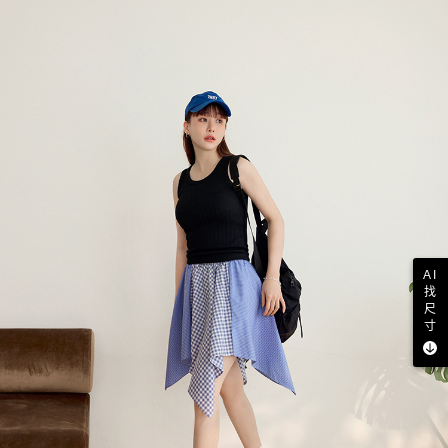
AI
找
尺
寸