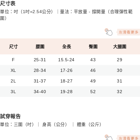
尺寸表
單位：吋（1吋=2.54公分）｜量法：平放量 - 撐開量（合理彈性範
圍）
尺寸
腰圍
全長
臀圍
大腿圍
F
25-31
15.5-24
43
29
XL
28-34
17-26
46
30
2L
31-37
18-27
49
31
3L
34-40
19-28
52
32
試穿報告
單位：三圍（吋）｜ 身高（公分） ｜ 體重（公斤）