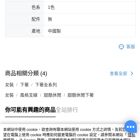
色系
1色
配件
無
產地
中國製
客服
商品相關分類 (4)
查看全部
女裝
下著
下著全系列
女裝
風格支線
甜酷休閒
甜酷休閒下著
你可能有興趣的商品
全站排行
本網站中使用 cookie，欲查詢有關本網站使用 cookie 方式之詳情，及若您不希
熱門標籤
望在電腦上使用 cookie 時應如何變更電腦的 cookie 設定，請參閱本網站「
隱私