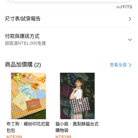
尺寸表/試穿報告
付款與運送方式
超取滿NT$1,000免運
付款方式
信用卡一次付款
商品加價購 (2)
查看全部
購物金
超商取貨付款
LINE Pay
街口支付
布丁狗．繽紛印花尼龍
貓小姐．鳳梨酥貓台式
運送方式
包包
購物袋
全家取貨付款
NT$299
NT$299