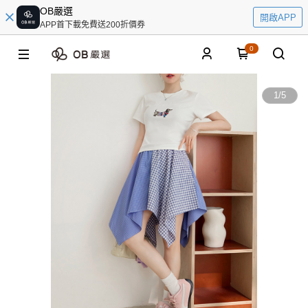
OB嚴選
開啟APP
APP首下載免費送200折價券
0
1
/
5