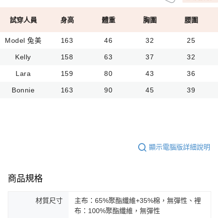
試穿人員
身高
體重
胸圍
腰圍
Model 兔美
163
46
32
25
Kelly
158
63
37
32
Lara
159
80
43
36
Bonnie
163
90
45
39
顯示電腦版詳細說明
商品規格
材質尺寸
主布：65%聚酯纖維+35%棉，無彈性、裡
布：100%聚酯纖維，無彈性