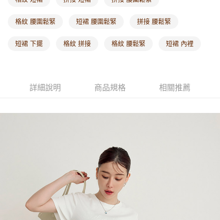
每筆NT$60，滿NT$1,000(含以上)免運費
格紋 腰圍鬆緊
短裙 腰圍鬆緊
拼接 腰鬆緊
海外配送-港/澳/新/馬/泰國專屬
查看運費
短裙 下擺
格紋 拼接
格紋 腰鬆緊
短裙 內裡
海外配送-其他亞洲地區
查看運費
海外配送-歐美地區
查看運費
詳細說明
商品規格
相關推薦