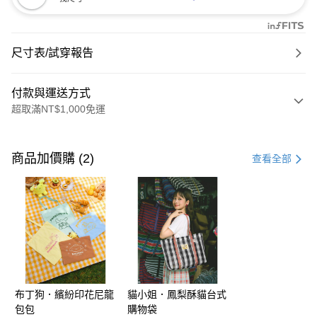
尺寸表/試穿報告
付款與運送方式
超取滿NT$1,000免運
付款方式
信用卡一次付款
商品加價購 (2)
查看全部
購物金
超商取貨付款
LINE Pay
街口支付
布丁狗．繽紛印花尼龍
貓小姐．鳳梨酥貓台式
運送方式
包包
購物袋