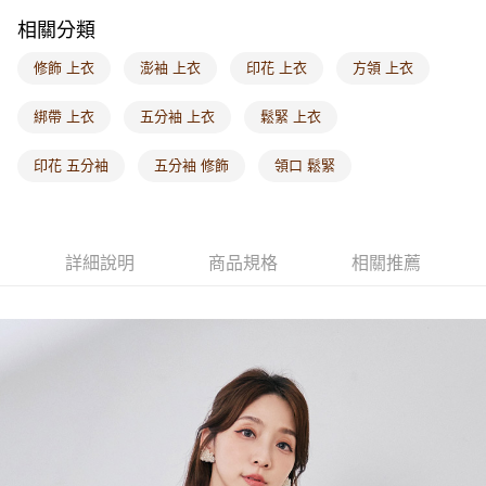
付款後門市自取
相關分類
每筆NT$60，滿NT$1,000(含以上)免運費
修飾 上衣
澎袖 上衣
印花 上衣
方領 上衣
海外配送-港/澳/新/馬/泰國專屬
查看運費
海外配送-其他亞洲地區
查看運費
綁帶 上衣
五分袖 上衣
鬆緊 上衣
海外配送-歐美地區
查看運費
印花 五分袖
五分袖 修飾
領口 鬆緊
詳細說明
商品規格
相關推薦