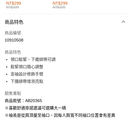
全家取貨付款
NT$299
NT$299
NT$399
NT$399
每筆NT$60，滿NT$1,000(含以上)免運費
付款後全家取貨
商品特色
每筆NT$60，滿NT$1,000(含以上)免運費
商品編號
萊爾富取貨付款
10910508
每筆NT$60，滿NT$1,000(含以上)免運費
商品特色
付款後萊爾富取貨
領口鬆緊、下襬綁帶可調
每筆NT$60，滿NT$1,000(含以上)免運費
鬆緊領口隨心調整
澎袖設計修飾手臂
7-11取貨付款
下擺綁帶增添亮點
每筆NT$60，滿NT$1,000(含以上)免運費
銷售重點
付款後7-11取貨
商品款號：AB20365
每筆NT$60，滿NT$1,000(含以上)免運費
※喜歡舒適穿感建議可選購大一碼
宅配
※袖長是從肩頂量至袖口，因每人肩寬不同袖口位置會有差異
每筆NT$120，滿NT$1,000(含以上)免運費