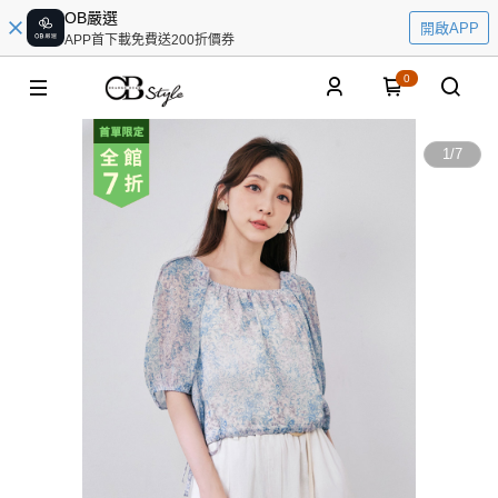
OB嚴選
開啟APP
APP首下載免費送200折價券
0
1
/
7