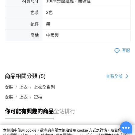
材質尺寸
100%聚酯纖維，無彈性
色系
2色
配件
無
產地
中國製
客服
商品相關分類 (5)
查看全部
女裝
上衣
上衣全系列
女裝
上衣
短袖
你可能有興趣的商品
全站排行
本網站中使用 cookie，欲查詢有關本網站使用 cookie 方式之詳情，及若您不希
熱門標籤