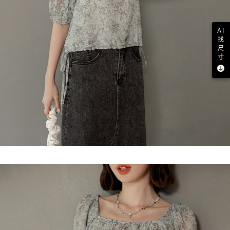
AI
找
尺
寸