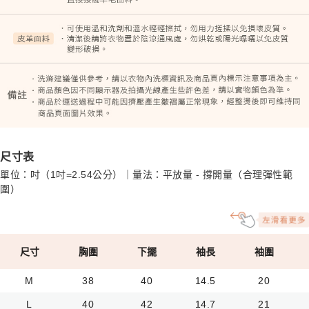
尺寸表
單位：吋（1吋=2.54公分）｜量法：平放量 - 撐開量（合理彈性範
圍）
尺寸
胸圍
下擺
袖長
袖圍
M
38
40
14.5
20
L
40
42
14.7
21