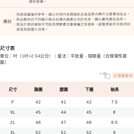
尺寸表
單位：吋（1吋=2.54公分）｜量法：平放量 - 撐開量（合理彈性範
圍）
尺寸
胸圍
腰圍
下擺
袖長
F
42
41
42
7.5
XL
45
44
45
8
2L
48
47
48
8.5
3L
52
51
52
9