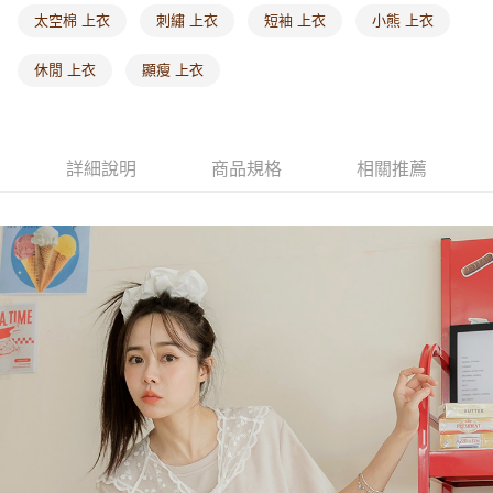
每筆NT$60，滿NT$1,000(含以上)免運費
太空棉 上衣
刺繡 上衣
短袖 上衣
小熊 上衣
海外配送-港/澳/新/馬/泰國專屬
查看運費
休閒 上衣
顯瘦 上衣
海外配送-其他亞洲地區
查看運費
海外配送-歐美地區
查看運費
詳細說明
商品規格
相關推薦