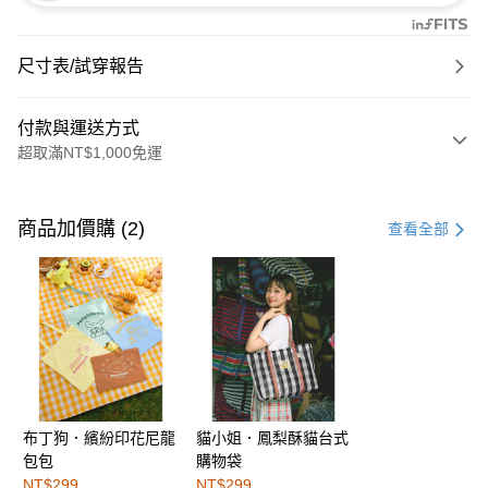
尺寸表/試穿報告
付款與運送方式
超取滿NT$1,000免運
付款方式
信用卡一次付款
商品加價購 (2)
查看全部
購物金
超商取貨付款
LINE Pay
街口支付
布丁狗．繽紛印花尼龍
貓小姐．鳳梨酥貓台式
運送方式
包包
購物袋
全家取貨付款
NT$299
NT$299