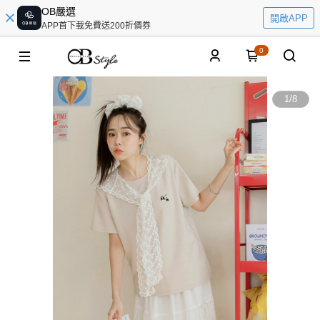
OB嚴選
開啟APP
APP首下載免費送200折價券
0
1
/
8