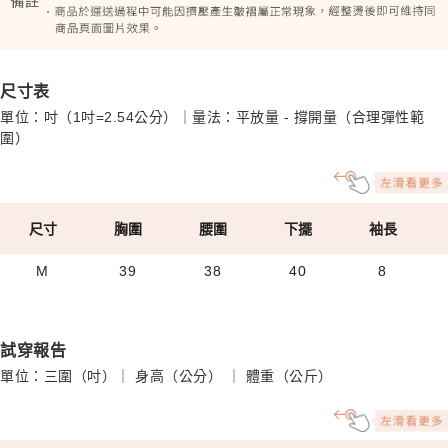
尺寸表
單位：吋（1吋=2.54公分）｜量法：平放量 - 撐開量（合理彈性範
圍）
尺寸
胸圍
腰圍
下擺
袖長
M
39
38
40
8
試穿報告
單位：三圍（吋）｜ 身高（公分） ｜ 體重（公斤）