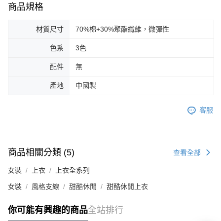
商品規格
材質尺寸
70%棉+30%聚酯纖維，微彈性
色系
3色
配件
無
產地
中國製
客服
商品相關分類 (5)
查看全部
女裝
上衣
上衣全系列
女裝
風格支線
甜酷休閒
甜酷休閒上衣
你可能有興趣的商品
全站排行