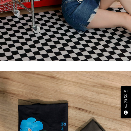
AI
找
尺
寸