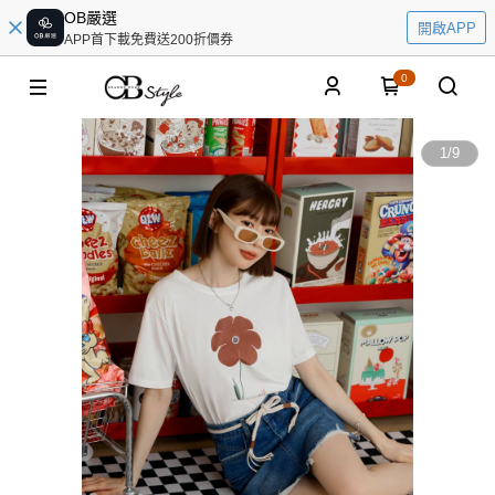
OB嚴選
開啟APP
APP首下載免費送200折價券
0
1
/
9