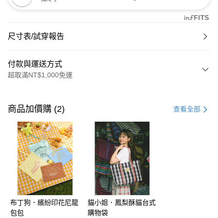
尺寸表/試穿報告
付款與運送方式
超取滿NT$1,000免運
付款方式
信用卡一次付款
商品加價購 (2)
查看全部
購物金
超商取貨付款
LINE Pay
街口支付
布丁狗．繽紛印花尼龍
貓小姐．鳳梨酥貓台式
運送方式
包包
購物袋