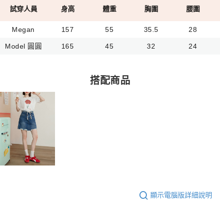
試穿人員
身高
體重
胸圍
腰圍
Megan
157
55
35.5
28
Model 圓圓
165
45
32
24
搭配商品
顯示電腦版詳細說明