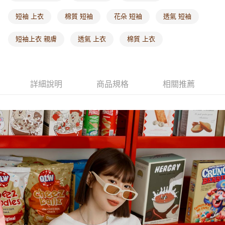
付款後門市自取
每筆NT$60，滿NT$1,000(含以上)免運費
短袖 上衣
棉質 短袖
花朵 短袖
透氣 短袖
海外配送-港/澳/新/馬/泰國專屬
查看運費
短袖上衣 親膚
透氣 上衣
棉質 上衣
海外配送-其他亞洲地區
查看運費
海外配送-歐美地區
查看運費
詳細說明
商品規格
相關推薦