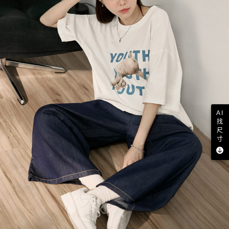
AI
找
尺
寸