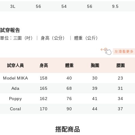
3L
56
54
56
9.5
試穿報告
單位：三圍（吋）｜ 身高（公分） ｜ 體重（公斤）
試穿人員
身高
體重
胸圍
腰圍
Model MIKA
158
40
30
23
Ada
165
68
39
31
Poppy
162
76
41
34
Coral
170
90
44
37
搭配商品