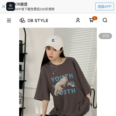
OB嚴選
開啟APP
APP首下載免費送200折價券
0
1
/
10