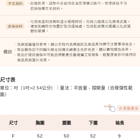
尺寸表
單位：吋（1吋=2.54公分）｜量法：平放量 - 撐開量（合理彈性範
圍）
尺寸
胸圍
腰圍
下擺
袖長
F
52
50
52
9