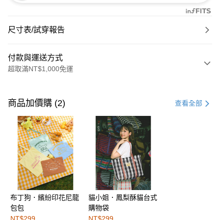
尺寸表/試穿報告
付款與運送方式
超取滿NT$1,000免運
付款方式
信用卡一次付款
商品加價購 (2)
查看全部
購物金
超商取貨付款
LINE Pay
街口支付
布丁狗．繽紛印花尼龍
貓小姐．鳳梨酥貓台式
運送方式
包包
購物袋
全家取貨付款
NT$299
NT$299