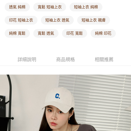
每筆NT$60，滿NT$1,000(含以上)免運費
透氣 純棉
寬鬆 短袖上衣
短袖上衣 純棉
海外配送-港/澳/新/馬/泰國專屬
查看運費
印花 短袖上衣
短袖上衣 透氣
短袖上衣 親膚
海外配送-其他亞洲地區
查看運費
純棉 寬鬆
寬鬆 透氣
印花 寬鬆
純棉 印花
海外配送-歐美地區
查看運費
詳細說明
商品規格
相關推薦