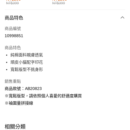
NT$399
NT$399
每筆NT$60，滿NT$1,000(含以上)免運費
付款後全家取貨
商品特色
每筆NT$60，滿NT$1,000(含以上)免運費
商品編號
萊爾富取貨付款
10998851
每筆NT$60，滿NT$1,000(含以上)免運費
商品特色
付款後萊爾富取貨
純棉面料親膚透氣
每筆NT$60，滿NT$1,000(含以上)免運費
頑皮小貓配字印花
寬鬆版型不挑身形
7-11取貨付款
每筆NT$60，滿NT$1,000(含以上)免運費
銷售重點
商品款號：AB20823
付款後7-11取貨
※寬鬆版型，請依照個人喜愛的舒適度購買
每筆NT$60，滿NT$1,000(含以上)免運費
※袖圍量拼接線
宅配
每筆NT$120，滿NT$1,000(含以上)免運費
相關分類
付款後門市自取