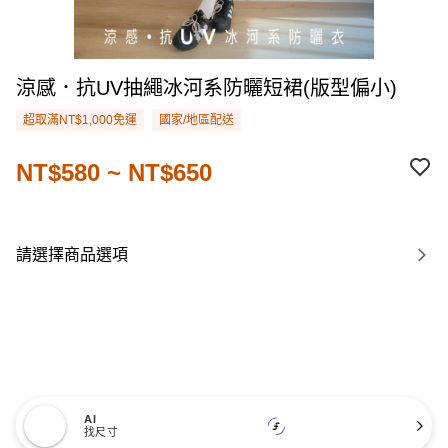
涼感．抗UV抽繩冰河系防曬短裙(版型偏小)
超取滿NT$1,000免運
國家/地區配送
NT$580 ~ NT$650
請選擇商品選項
AI
找尺寸