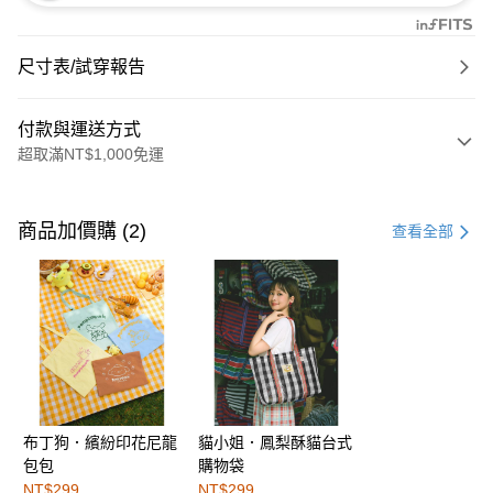
尺寸表/試穿報告
付款與運送方式
超取滿NT$1,000免運
付款方式
信用卡一次付款
商品加價購 (2)
查看全部
購物金
超商取貨付款
LINE Pay
街口支付
布丁狗．繽紛印花尼龍
貓小姐．鳳梨酥貓台式
運送方式
包包
購物袋
全家取貨付款
NT$299
NT$299