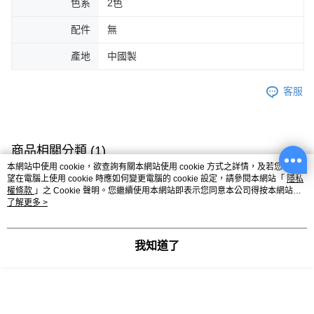
色系
2色
配件
無
產地
中國製
客服
商品相關分類 (1)
本網站中使用 cookie，欲查詢有關本網站使用 cookie 方式之詳情，及若您不希
女裝
風格支線
甜酷休閒
甜酷休閒全系列
望在電腦上使用 cookie 時應如何變更電腦的 cookie 設定，請參閱本網站「
隱私
權條款
」之 Cookie 聲明。您繼續使用本網站即表示您同意本公司得按本網站使
用條款之 Cookie 聲明使用 cookie。
了解更多 >
你可能有興趣的商品
全站排行
我知道了
熱門標籤