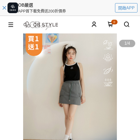
OB嚴選
開啟APP
APP首下載免費送200折價券
0
1
/
4