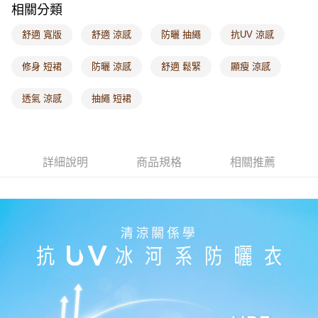
相關分類
每筆NT$60，滿NT$1,000(含以上)免運費
舒適 寬版
舒適 涼感
防曬 抽繩
抗UV 涼感
海外配送-港/澳/新/馬/泰國專屬
查看運費
海外配送-其他亞洲地區
查看運費
修身 短裙
防曬 涼感
舒適 鬆緊
顯瘦 涼感
海外配送-歐美地區
查看運費
透氣 涼感
抽繩 短裙
詳細說明
商品規格
相關推薦