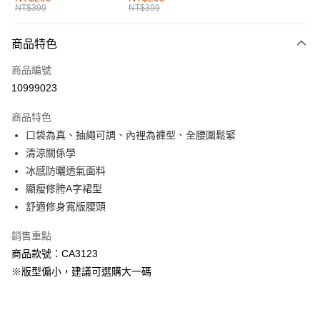
NT$399
NT$399
每筆NT$60，滿NT$1,000(含以上)免運費
付款後全家取貨
商品特色
每筆NT$60，滿NT$1,000(含以上)免運費
商品編號
萊爾富取貨付款
10999023
每筆NT$60，滿NT$1,000(含以上)免運費
商品特色
付款後萊爾富取貨
口袋為真、抽繩可調、內裡為褲型、全腰圍鬆緊
每筆NT$60，滿NT$1,000(含以上)免運費
清涼關係學
冰感防曬透氣面料
7-11取貨付款
顯瘦修胯A字裙型
每筆NT$60，滿NT$1,000(含以上)免運費
舒適修身寬版腰頭
付款後7-11取貨
銷售重點
每筆NT$60，滿NT$1,000(含以上)免運費
商品款號：CA3123
宅配
※版型偏小，建議可選購大一碼
每筆NT$120，滿NT$1,000(含以上)免運費
付款後門市自取