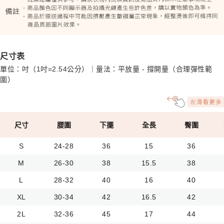
尺寸表
單位：吋（1吋=2.54公分）｜量法：平放量 - 撐開量（合理彈性範
圍）
尺寸
腰圍
下擺
全長
臀圍
S
24-28
36
15
36
M
26-30
38
15.5
38
L
28-32
40
16
40
XL
30-34
42
16.5
42
2L
32-36
45
17
44