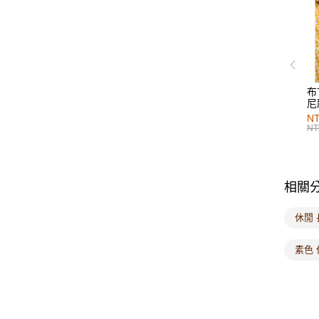
布
尼
NT
NT
相關
休閒 
素色 