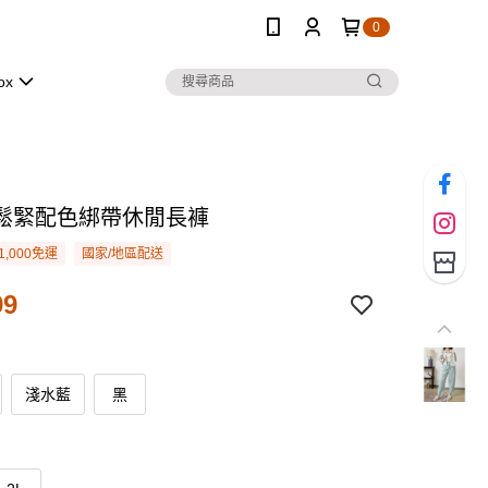
0
ox
鬆緊配色綁帶休閒長褲
1,000免運
國家/地區配送
99
淺水藍
黑