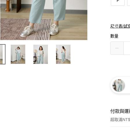
F
尺寸表/試
數量
付款與運
超取滿NT$