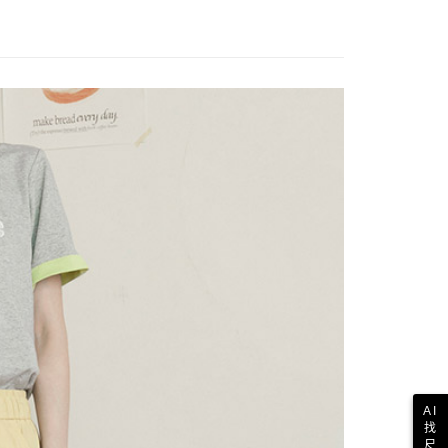
AI
找
尺