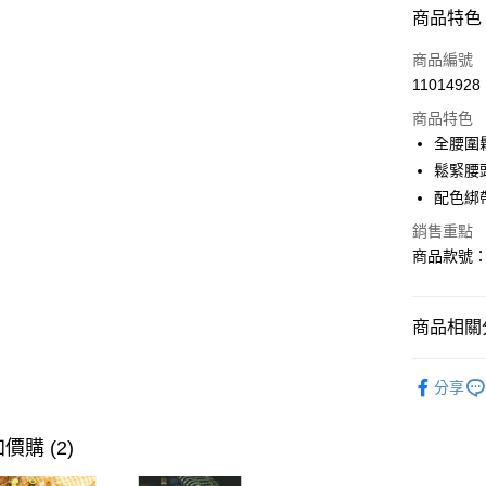
付款方式
商品特色
信用卡一
商品編號
11014928
購物金
商品特色
超商取貨
全腰圍
鬆緊腰
LINE Pay
配色綁
街口支付
銷售重點
商品款號：B
運送方式
商品相關分
全家取貨
每筆NT$6
女裝
風
分享
付款後全
女裝
風
每筆NT$6
女裝
風
價購 (2)
萊爾富取
女裝
風