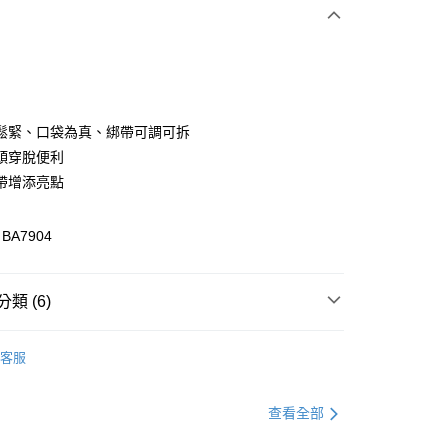
次付款
付款
鬆緊、口袋為真、綁帶可調可拆
頭穿脫便利
帶增添亮點
A7904
類 (6)
付款
0，滿NT$1,000(含以上)免運費
格支線
雲朵朵女孩
雲朵朵精選
客服
家取貨
格支線
雲朵朵女孩
雲朵朵下著
0，滿NT$1,000(含以上)免運費
格支線
雲朵朵女孩
身型挑衣指南｜梨型
查看全部
貨付款
格支線
雲朵朵女孩
身型挑衣指南｜蘋果型