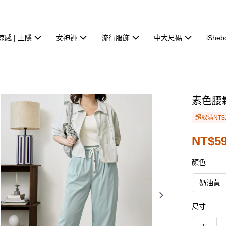
涼感 | 上隱
女神褲
流行服飾
中大尺碼
iSheb
素色腰
超取滿NT$
NT$5
顏色
奶油黃
尺寸