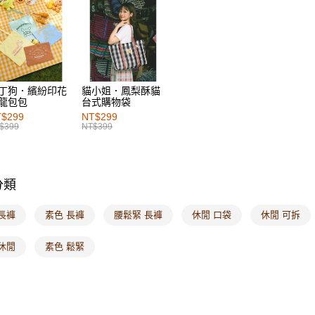
每筆NT$6
女裝
風
付款後萊
女裝
風
每筆NT$6
7-11取貨
丁狗．繽紛印花
貓小姐．鳳梨酥貓
每筆NT$6
龍包包
台式購物袋
$299
NT$299
付款後7-1
$399
NT$399
每筆NT$6
宅配
分類
每筆NT$1
付款後門
長褲
素色 長褲
腰鬆緊 長褲
休閒 口袋
休閒 可拆
每筆NT$6
休閒
素色 鬆緊
海外配送-港
海外配送-
海外配送-