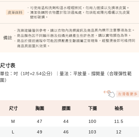
尺寸表
單位：吋（1吋=2.54公分）｜量法：平放量 - 撐開量（合理彈性範
圍）
尺寸
胸圍
腰圍
下擺
袖長
M
47
44
100
11.5
L
49
46
103
12