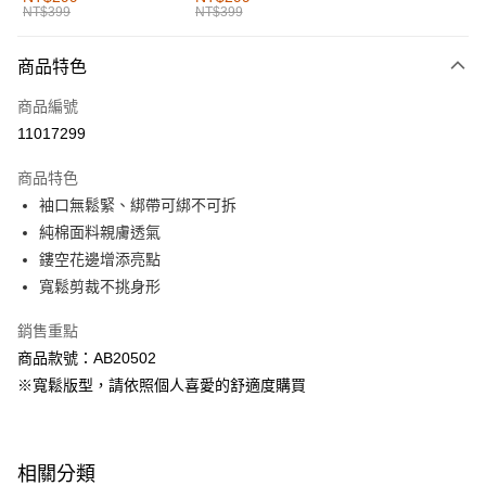
NT$399
NT$399
每筆NT$60，滿NT$1,000(含以上)免運費
付款後全家取貨
商品特色
每筆NT$60，滿NT$1,000(含以上)免運費
商品編號
萊爾富取貨付款
11017299
每筆NT$60，滿NT$1,000(含以上)免運費
商品特色
付款後萊爾富取貨
袖口無鬆緊、綁帶可綁不可拆
每筆NT$60，滿NT$1,000(含以上)免運費
純棉面料親膚透氣
鏤空花邊增添亮點
7-11取貨付款
寬鬆剪裁不挑身形
每筆NT$60，滿NT$1,000(含以上)免運費
銷售重點
付款後7-11取貨
商品款號：AB20502
每筆NT$60，滿NT$1,000(含以上)免運費
※寬鬆版型，請依照個人喜愛的舒適度購買
宅配
每筆NT$120，滿NT$1,000(含以上)免運費
相關分類
付款後門市自取