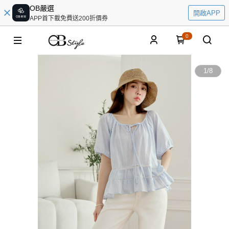
OB嚴選
開啟APP
APP首下載免費送200折價券
0
1
/
8