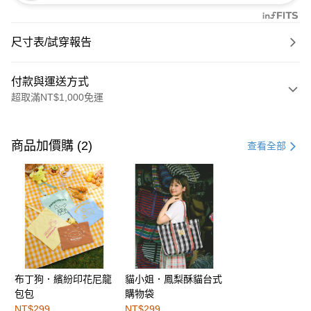
尺寸表/試穿報告
付款與運送方式
超取滿NT$1,000免運
付款方式
信用卡一次付款
商品加價購 (2)
查看全部
購物金
超商取貨付款
LINE Pay
街口支付
布丁狗．繽紛印花尼龍
貓小姐．鳳梨酥貓台式
運送方式
包包
購物袋
全家取貨付款
NT$299
NT$299