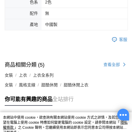
色系
2色
配件
無
產地
中國製
客服
商品相關分類 (5)
查看全部
女裝
上衣
上衣全系列
女裝
風格支線
甜酷休閒
甜酷休閒上衣
你可能有興趣的商品
全站排行
本網站中使用 cookie，欲查詢有關本網站使用 cookie 方式之詳情，及若您不希
熱門標籤
望在電腦上使用 cookie 時應如何變更電腦的 cookie 設定，請參閱本網站「
隱私
權條款
」之 Cookie 聲明。您繼續使用本網站即表示您同意本公司得按本網站使