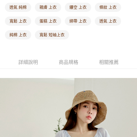
每筆NT$60，滿NT$1,000(含以上)免運費
透氣 純棉
親膚 上衣
鏤空 上衣
條紋 上衣
海外配送-港/澳/新/馬/泰國專屬
查看運費
寬鬆 上衣
蛋糕 上衣
綁帶 上衣
透氣 上衣
海外配送-其他亞洲地區
查看運費
純棉 上衣
寬鬆 短袖上衣
海外配送-歐美地區
查看運費
詳細說明
商品規格
相關推薦