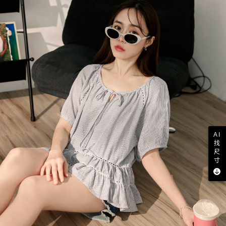
AI
找
尺
寸