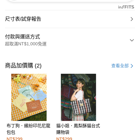
尺寸表/試穿報告
付款與運送方式
超取滿NT$1,000免運
付款方式
信用卡一次付款
商品加價購 (2)
查看全部
購物金
超商取貨付款
LINE Pay
街口支付
布丁狗．繽紛印花尼龍
貓小姐．鳳梨酥貓台式
運送方式
包包
購物袋
全家取貨付款
NT$299
NT$299