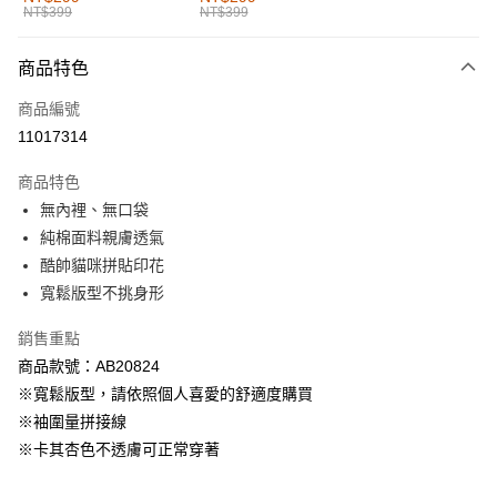
NT$399
NT$399
每筆NT$60，滿NT$1,000(含以上)免運費
付款後全家取貨
商品特色
每筆NT$60，滿NT$1,000(含以上)免運費
商品編號
萊爾富取貨付款
11017314
每筆NT$60，滿NT$1,000(含以上)免運費
商品特色
付款後萊爾富取貨
無內裡、無口袋
每筆NT$60，滿NT$1,000(含以上)免運費
純棉面料親膚透氣
酷帥貓咪拼貼印花
7-11取貨付款
寬鬆版型不挑身形
每筆NT$60，滿NT$1,000(含以上)免運費
銷售重點
付款後7-11取貨
商品款號：AB20824
每筆NT$60，滿NT$1,000(含以上)免運費
※寬鬆版型，請依照個人喜愛的舒適度購買
宅配
※袖圍量拼接線
每筆NT$120，滿NT$1,000(含以上)免運費
※卡其杏色不透膚可正常穿著
付款後門市自取