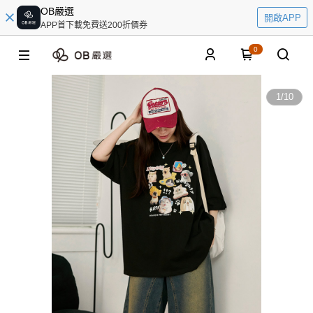
OB嚴選
開啟APP
APP首下載免費送200折價券
0
1
/
10