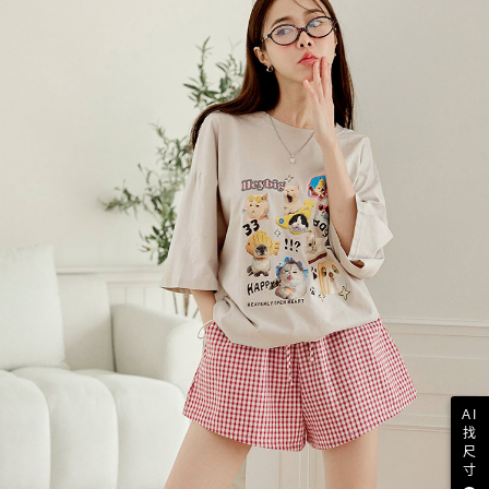
AI
找
尺
寸