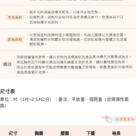
尺寸表
單位：吋（1吋=2.54公分）｜量法：平放量 - 撐開量（合理彈性範
圍）
尺寸
胸圍
腰圍
下擺
袖長