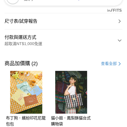
尺寸表/試穿報告
付款與運送方式
超取滿NT$1,000免運
付款方式
信用卡一次付款
商品加價購 (2)
查看全部
購物金
超商取貨付款
LINE Pay
街口支付
布丁狗．繽紛印花尼龍
貓小姐．鳳梨酥貓台式
運送方式
包包
購物袋