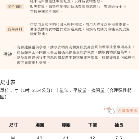
尺寸表
單位：吋（1吋=2.54公分）｜量法：平放量 - 撐開量（合理彈性範
圍）
尺寸
胸圍
腰圍
下擺
袖長
M
40
41
42
7.5