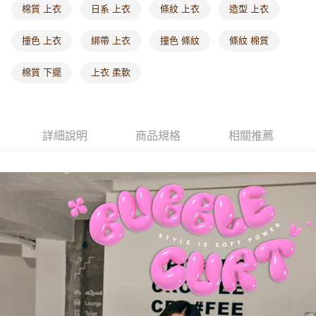
付款後門市自取
棉質 上衣
日系 上衣
條紋 上衣
造型 上衣
每筆NT$60，滿NT$1,000(含以上)免運費
撞色 上衣
綁帶 上衣
撞色 條紋
條紋 棉質
海外配送-港/澳/新/馬/泰國專屬
查看運費
棉質 下擺
上衣 柔軟
海外配送-其他亞洲地區
查看運費
海外配送-歐美地區
查看運費
詳細說明
商品規格
相關推薦