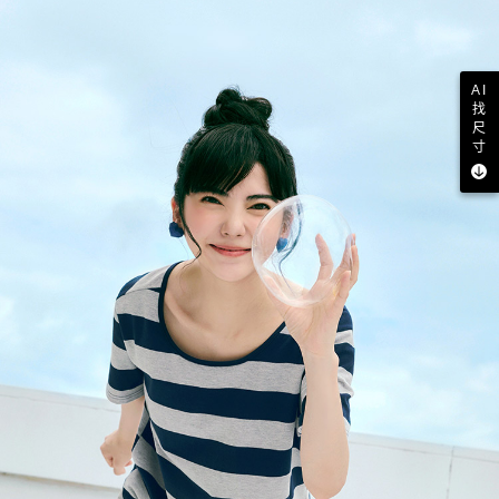
AI
找
尺
寸