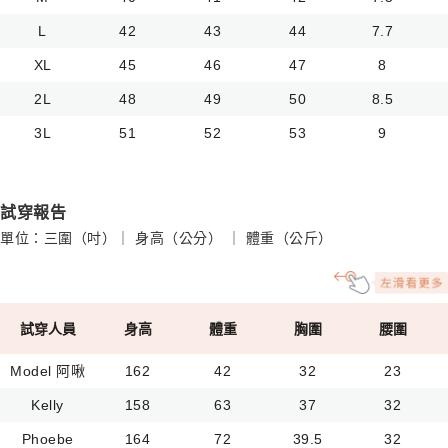
L
42
43
44
7.7
XL
45
46
47
8
2L
48
49
50
8.5
3L
51
52
53
9
試穿報告
單位：三圍（吋）｜ 身高（公分） ｜ 體重（公斤）
試穿人員
身高
體重
胸圍
腰圍
Model 阿啾
162
42
32
23
Kelly
158
63
37
32
Phoebe
164
72
39.5
32