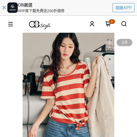
OB嚴選
開啟APP
APP首下載免費送200折價券
0
1
/
8