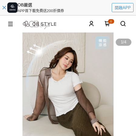
OB嚴選
開啟APP
APP首下載免費送200折價券
0
1
/
4