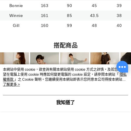
Bonnie
163
90
45
39
Winnie
161
85
43.5
38
Gill
160
99
48
40
搭配商品
本網站中使用 cookie，欲查詢有關本網站使用 cookie 方式之詳情，及若您不希
望在電腦上使用 cookie 時應如何變更電腦的 cookie 設定，請參閱本網站「
隱私
權條款
」之 Cookie 聲明。您繼續使用本網站即表示您同意本公司得按本網站使
用條款之 Cookie 聲明使用 cookie。
了解更多 >
我知道了
顯示電腦版詳細說明
商品規格