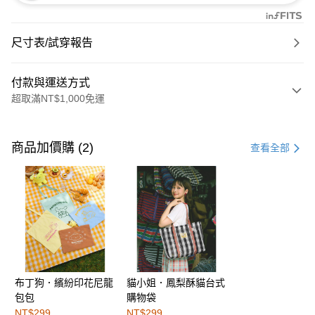
尺寸表/試穿報告
付款與運送方式
超取滿NT$1,000免運
付款方式
信用卡一次付款
商品加價購 (2)
查看全部
購物金
超商取貨付款
LINE Pay
街口支付
布丁狗．繽紛印花尼龍
貓小姐．鳳梨酥貓台式
運送方式
包包
購物袋
全家取貨付款
NT$299
NT$299