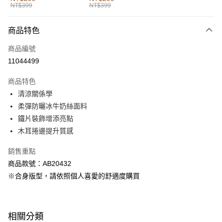
NT$399
NT$399
每筆NT$60，滿NT$1,000(含以上)免運費
付款後全家取貨
商品特色
每筆NT$60，滿NT$1,000(含以上)免運費
商品編號
萊爾富取貨付款
11044499
每筆NT$60，滿NT$1,000(含以上)免運費
商品特色
付款後萊爾富取貨
清涼關係學
每筆NT$60，滿NT$1,000(含以上)免運費
柔彈防曬冰牛奶絲面料
鐵片裝飾增添亮點
7-11取貨付款
木耳捲邊提升質感
每筆NT$60，滿NT$1,000(含以上)免運費
銷售重點
付款後7-11取貨
商品款號：AB20432
每筆NT$60，滿NT$1,000(含以上)免運費
※合身版型，請依照個人喜愛的舒適度購買
宅配
每筆NT$120，滿NT$1,000(含以上)免運費
相關分類
付款後門市自取