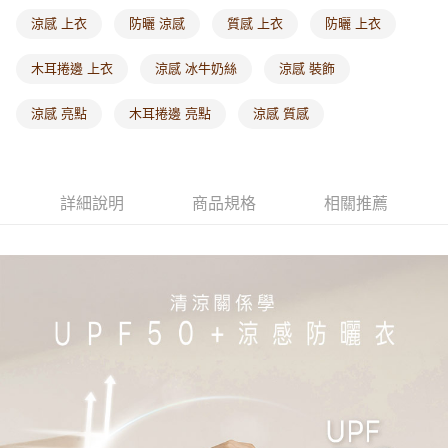
每筆NT$60，滿NT$1,000(含以上)免運費
涼感 上衣
防曬 涼感
質感 上衣
防曬 上衣
海外配送-港/澳/新/馬/泰國專屬
查看運費
木耳捲邊 上衣
涼感 冰牛奶絲
涼感 裝飾
海外配送-其他亞洲地區
查看運費
涼感 亮點
木耳捲邊 亮點
涼感 質感
海外配送-歐美地區
查看運費
詳細說明
商品規格
相關推薦