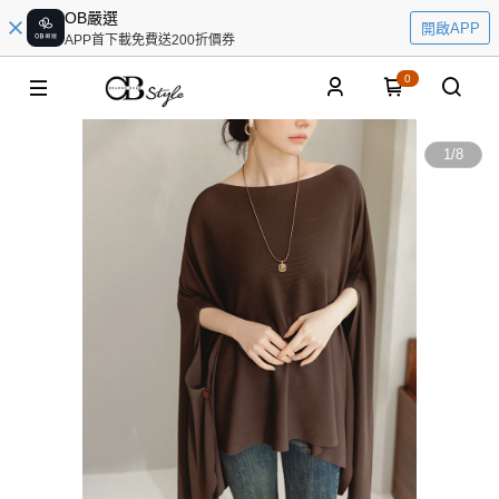
OB嚴選
開啟APP
APP首下載免費送200折價券
0
1
/
8