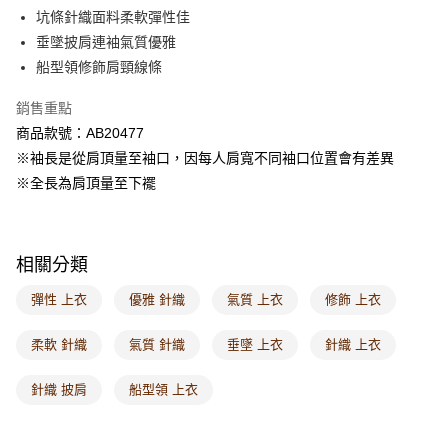
每筆NT$60，滿NT$1,000(含以上)免運費
坑條針織面料柔軟彈性佳
垂墜披肩連袖氣質優雅
7-11取貨付款
船型領修飾肩頸線條
每筆NT$60，滿NT$1,000(含以上)免運費
銷售重點
付款後7-11取貨
商品款號：AB20477
每筆NT$60，滿NT$1,000(含以上)免運費
※袖長是從肩頂量至袖口，因每人肩寬不同袖口位置會有差異
宅配
※全長為肩頂量至下襬
每筆NT$120，滿NT$1,000(含以上)免運費
付款後門市自取
相關分類
每筆NT$60，滿NT$1,000(含以上)免運費
彈性 上衣
優雅 針織
氣質 上衣
修飾 上衣
海外配送-港/澳/新/馬/泰國專屬
查看運費
海外配送-其他亞洲地區
查看運費
柔軟 針織
氣質 針織
垂墜 上衣
針織 上衣
海外配送-歐美地區
查看運費
針織 披肩
船型領 上衣