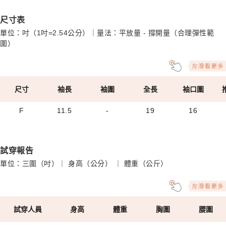
尺寸表
單位：吋（1吋=2.54公分）｜量法：平放量 - 撐開量（合理彈性範
圍）
尺寸
袖長
袖圍
全長
袖口圍
F
11.5
-
19
16
試穿報告
單位：三圍（吋）｜ 身高（公分） ｜ 體重（公斤）
試穿人員
身高
體重
胸圍
腰圍