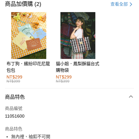
信用卡一次付款
商品加價購 (2)
查看全部
購物金
超商取貨付款
LINE Pay
街口支付
布丁狗．繽紛印花尼龍
貓小姐．鳳梨酥貓台式
運送方式
包包
購物袋
全家取貨付款
NT$299
NT$299
NT$399
NT$399
每筆NT$60，滿NT$1,000(含以上)免運費
付款後全家取貨
商品特色
每筆NT$60，滿NT$1,000(含以上)免運費
商品編號
萊爾富取貨付款
11051600
每筆NT$60，滿NT$1,000(含以上)免運費
商品特色
付款後萊爾富取貨
無內裡、袖釦不可開