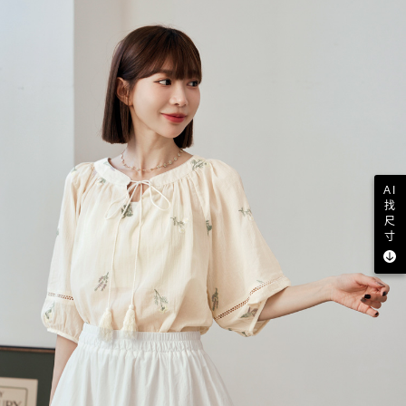
AI
找
尺
寸