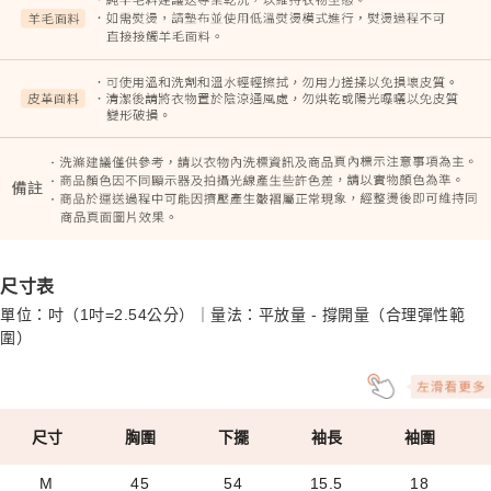
尺寸表
單位：吋（1吋=2.54公分）｜量法：平放量 - 撐開量（合理彈性範
圍）
尺寸
胸圍
下擺
袖長
袖圍
M
45
54
15.5
18