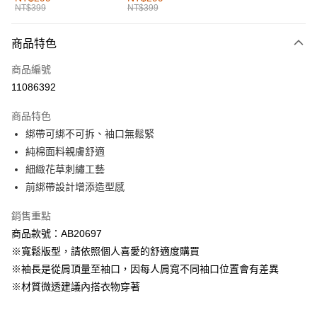
NT$399
NT$399
每筆NT$60，滿NT$1,000(含以上)免運費
付款後全家取貨
商品特色
每筆NT$60，滿NT$1,000(含以上)免運費
商品編號
萊爾富取貨付款
11086392
每筆NT$60，滿NT$1,000(含以上)免運費
商品特色
付款後萊爾富取貨
綁帶可綁不可拆、袖口無鬆緊
每筆NT$60，滿NT$1,000(含以上)免運費
純棉面料親膚舒適
細緻花草刺繡工藝
7-11取貨付款
前綁帶設計增添造型感
每筆NT$60，滿NT$1,000(含以上)免運費
銷售重點
付款後7-11取貨
商品款號：AB20697
每筆NT$60，滿NT$1,000(含以上)免運費
※寬鬆版型，請依照個人喜愛的舒適度購買
宅配
※袖長是從肩頂量至袖口，因每人肩寬不同袖口位置會有差異
每筆NT$120，滿NT$1,000(含以上)免運費
※材質微透建議內搭衣物穿著
付款後門市自取