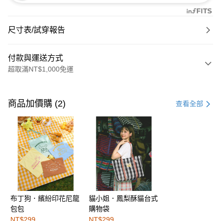
尺寸表/試穿報告
付款與運送方式
超取滿NT$1,000免運
付款方式
信用卡一次付款
商品加價購 (2)
查看全部
購物金
超商取貨付款
LINE Pay
街口支付
布丁狗．繽紛印花尼龍
貓小姐．鳳梨酥貓台式
運送方式
包包
購物袋
全家取貨付款
NT$299
NT$299