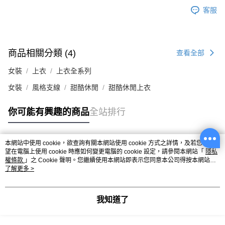
客服
商品相關分類 (4)
查看全部
女裝
上衣
上衣全系列
女裝
風格支線
甜酷休閒
甜酷休閒上衣
你可能有興趣的商品
全站排行
本網站中使用 cookie，欲查詢有關本網站使用 cookie 方式之詳情，及若您不希
熱門標籤
望在電腦上使用 cookie 時應如何變更電腦的 cookie 設定，請參閱本網站「
隱私
權條款
」之 Cookie 聲明。您繼續使用本網站即表示您同意本公司得按本網站使
用條款之 Cookie 聲明使用 cookie。
了解更多 >
我知道了