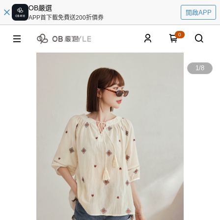
OB嚴選
開啟APP
APP首下載免費送200折價券
0
1
/
8