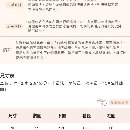
尺寸表
單位：吋（1吋=2.54公分）｜量法：平放量 - 撐開量（合理彈性範
圍）
尺寸
胸圍
下擺
袖長
袖圍
M
45
54
15.5
18