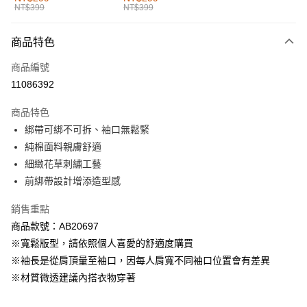
NT$399
NT$399
每筆NT$60，滿NT$1,000(含以上)免運費
付款後全家取貨
商品特色
每筆NT$60，滿NT$1,000(含以上)免運費
商品編號
萊爾富取貨付款
11086392
每筆NT$60，滿NT$1,000(含以上)免運費
商品特色
付款後萊爾富取貨
綁帶可綁不可拆、袖口無鬆緊
每筆NT$60，滿NT$1,000(含以上)免運費
純棉面料親膚舒適
細緻花草刺繡工藝
7-11取貨付款
前綁帶設計增添造型感
每筆NT$60，滿NT$1,000(含以上)免運費
銷售重點
付款後7-11取貨
商品款號：AB20697
每筆NT$60，滿NT$1,000(含以上)免運費
※寬鬆版型，請依照個人喜愛的舒適度購買
宅配
※袖長是從肩頂量至袖口，因每人肩寬不同袖口位置會有差異
每筆NT$120，滿NT$1,000(含以上)免運費
※材質微透建議內搭衣物穿著
付款後門市自取