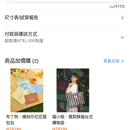
尺寸表/試穿報告
付款與運送方式
超取滿NT$1,000免運
付款方式
信用卡一次付款
商品加價購 (2)
查看全部
購物金
超商取貨付款
LINE Pay
街口支付
布丁狗．繽紛印花尼龍
貓小姐．鳳梨酥貓台式
運送方式
包包
購物袋
全家取貨付款
NT$299
NT$299