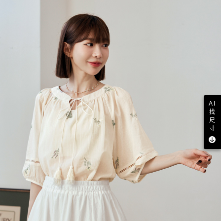
AI
找
尺
寸