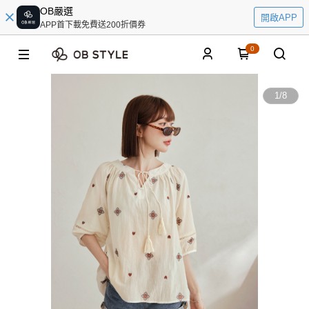
OB嚴選
開啟APP
APP首下載免費送200折價券
0
1
/
8