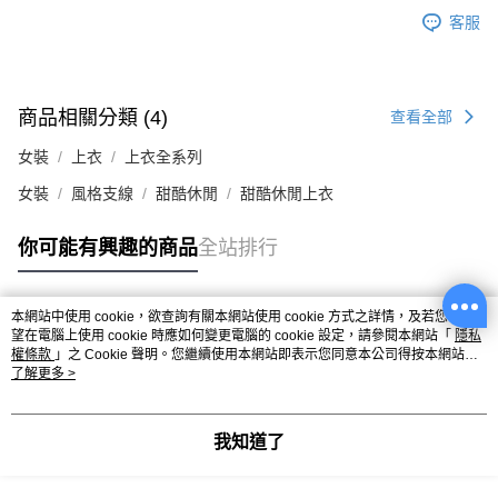
客服
商品相關分類 (4)
查看全部
女裝
上衣
上衣全系列
女裝
風格支線
甜酷休閒
甜酷休閒上衣
你可能有興趣的商品
全站排行
本網站中使用 cookie，欲查詢有關本網站使用 cookie 方式之詳情，及若您不希
熱門標籤
望在電腦上使用 cookie 時應如何變更電腦的 cookie 設定，請參閱本網站「
隱私
權條款
」之 Cookie 聲明。您繼續使用本網站即表示您同意本公司得按本網站使
用條款之 Cookie 聲明使用 cookie。
了解更多 >
我知道了