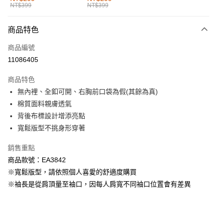
NT$399
NT$399
每筆NT$60，滿NT$1,000(含以上)免運費
付款後全家取貨
商品特色
每筆NT$60，滿NT$1,000(含以上)免運費
商品編號
萊爾富取貨付款
11086405
每筆NT$60，滿NT$1,000(含以上)免運費
商品特色
付款後萊爾富取貨
無內裡、全釦可開、右胸前口袋為假(其餘為真)
每筆NT$60，滿NT$1,000(含以上)免運費
棉質面料親膚透氣
背後布標設計增添亮點
7-11取貨付款
寬鬆版型不挑身形穿著
每筆NT$60，滿NT$1,000(含以上)免運費
銷售重點
付款後7-11取貨
商品款號：EA3842
每筆NT$60，滿NT$1,000(含以上)免運費
※寬鬆版型，請依照個人喜愛的舒適度購買
宅配
※袖長是從肩頂量至袖口，因每人肩寬不同袖口位置會有差異
每筆NT$120，滿NT$1,000(含以上)免運費
付款後門市自取