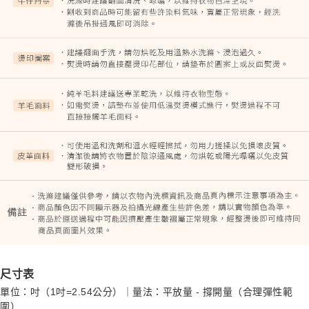
尺寸表
單位：吋（1吋=2.54公分）｜量法：平放量 - 撐開量（合理彈性範
圍）