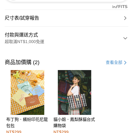
尺寸表/試穿報告
付款與運送方式
超取滿NT$1,000免運
付款方式
信用卡一次付款
商品加價購 (2)
查看全部
購物金
超商取貨付款
LINE Pay
街口支付
布丁狗．繽紛印花尼龍
貓小姐．鳳梨酥貓台式
運送方式
包包
購物袋
全家取貨付款
NT$299
NT$299