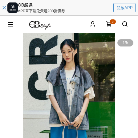
OB嚴選
開啟APP
APP首下載免費送200折價券
0
1
/
5