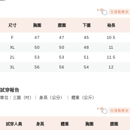
尺寸
胸圍
腰圍
下擺
袖長
F
47
47
45
10.5
XL
50
50
48
11
2L
53
53
51
11.5
3L
56
56
54
12
試穿報告
單位：三圍（吋）｜ 身高（公分） ｜ 體重（公斤）
試穿人員
身高
體重
胸圍
腰圍