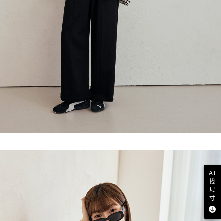
AI
找
尺
寸