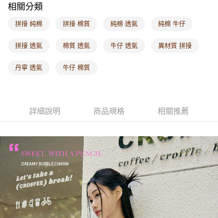
相關分類
每筆NT$60，滿NT$1,000(含以上)免運費
拼接 純棉
拼接 棉質
純棉 透氣
純棉 牛仔
海外配送-港/澳/新/馬/泰國專屬
查看運費
海外配送-其他亞洲地區
查看運費
拼接 透氣
棉質 透氣
牛仔 透氣
異材質 拼接
海外配送-歐美地區
查看運費
丹寧 透氣
牛仔 棉質
詳細說明
商品規格
相關推薦