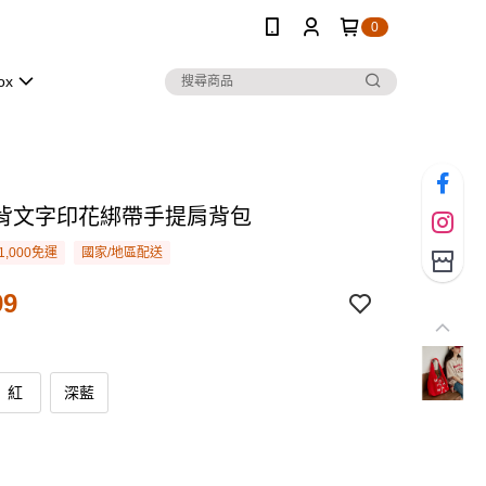
0
ox
背文字印花綁帶手提肩背包
1,000免運
國家/地區配送
99
紅
深藍