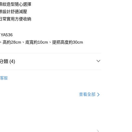
條紋造型隨心選擇
帶設計舒適減壓
日常實用方便收納
A536
m、高約28cm、底寬約10cm、提把高度約30cm
付款
0，滿NT$1,000(含以上)免運費
類 (4)
家取貨
件
配件全系列
0，滿NT$1,000(含以上)免運費
客服
格支線
甜酷休閒
甜酷休閒配件
貨付款
格支線
甜酷休閒
甜酷休閒全系列
0，滿NT$1,000(含以上)免運費
查看全部
件
包包
爾富取貨
0，滿NT$1,000(含以上)免運費
付款
0，滿NT$1,000(含以上)免運費