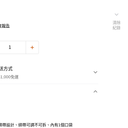
清除
穿報告
紀錄
送方式
1,000免運
次付款
付款
綁帶設計、綁帶可調不可拆、內有1個口袋