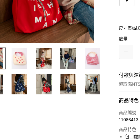
F
尺寸表/試
數量
付款與運
超取滿NT$
付款方式
商品特色
信用卡一
商品編號
11086413
購物金
商品特色
超商取貨
包口處