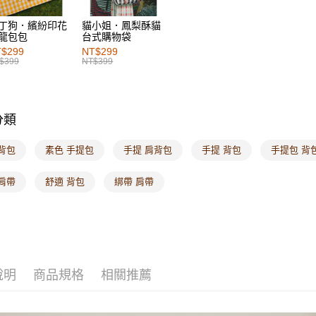
付款後7-1
丁狗．繽紛印花
貓小姐．鳳梨酥貓
龍包包
台式購物袋
每筆NT$6
$299
NT$299
$399
NT$399
宅配
每筆NT$1
付款後門
分類
每筆NT$6
背包
素色 手提包
手提 肩背包
手提 背包
手提包 背
海外配送-港
肩帶
舒適 背包
綁帶 肩帶
海外配送-
海外配送-
說明
商品規格
相關推薦