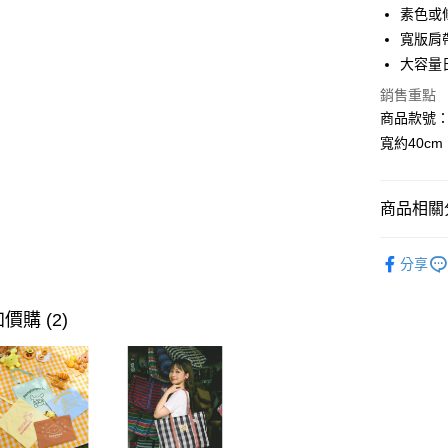
素色或
LINE Pay
寬版肩
街口支付
大容量
銷售重點
商品款號：Y
運送方式
寬約40c
全家取貨
每筆NT$6
商品相關分
付款後全
女裝
配
每筆NT$6
分享
女裝
風
萊爾富取
女裝
風
每筆NT$6
價購 (2)
女裝
配
付款後萊
每筆NT$6
7-11取貨
每筆NT$6