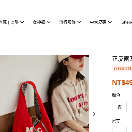
涼感 | 上隱
女神褲
流行服飾
中大尺碼
iSheb
正反兩
超取滿NT$
NT$4
顏色
杏
尺寸