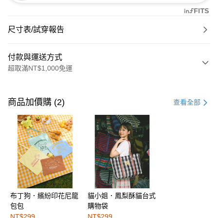
尺寸表/試穿報告
付款與運送方式
超取滿NT$1,000免運
付款方式
信用卡一次付款
商品加價購 (2)
查看全部
購物金
超商取貨付款
LINE Pay
街口支付
布丁狗．繽紛印花尼龍
貓小姐．鳳梨酥貓台式
運送方式
包包
購物袋
全家取貨付款
NT$299
NT$299