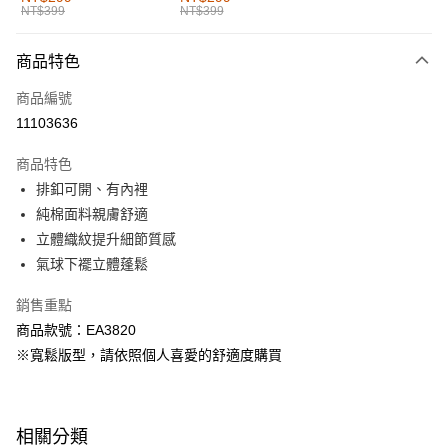
NT$399
NT$399
每筆NT$60，滿NT$1,000(含以上)免運費
付款後全家取貨
商品特色
每筆NT$60，滿NT$1,000(含以上)免運費
商品編號
萊爾富取貨付款
11103636
每筆NT$60，滿NT$1,000(含以上)免運費
商品特色
付款後萊爾富取貨
排釦可開、有內裡
每筆NT$60，滿NT$1,000(含以上)免運費
純棉面料親膚舒適
立體織紋提升細節質感
7-11取貨付款
氣球下襬立體蓬鬆
每筆NT$60，滿NT$1,000(含以上)免運費
銷售重點
付款後7-11取貨
商品款號：EA3820
每筆NT$60，滿NT$1,000(含以上)免運費
※寬鬆版型，請依照個人喜愛的舒適度購買
宅配
每筆NT$120，滿NT$1,000(含以上)免運費
相關分類
付款後門市自取