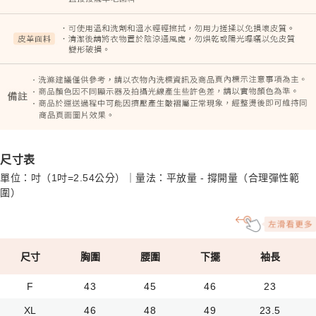
尺寸表
單位：吋（1吋=2.54公分）｜量法：平放量 - 撐開量（合理彈性範
圍）
尺寸
胸圍
腰圍
下擺
袖長
F
43
45
46
23
XL
46
48
49
23.5