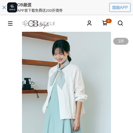
OB嚴選
開啟APP
APP首下載免費送200折價券
0
1
/
8