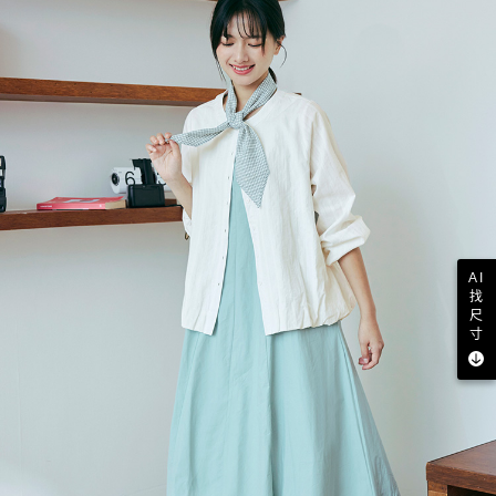
AI
找
尺
寸