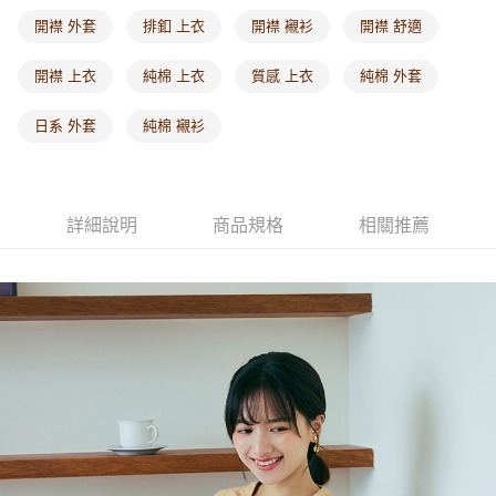
每筆NT$60，滿NT$1,000(含以上)免運費
開襟 外套
排釦 上衣
開襟 襯衫
開襟 舒適
海外配送-港/澳/新/馬/泰國專屬
查看運費
開襟 上衣
純棉 上衣
質感 上衣
純棉 外套
海外配送-其他亞洲地區
查看運費
日系 外套
純棉 襯衫
海外配送-歐美地區
查看運費
詳細說明
商品規格
相關推薦