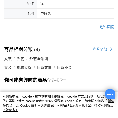
配件
無
產地
中國製
客服
商品相關分類 (4)
查看全部
女裝
外套
外套全系列
女裝
風格支線
日系文青
日系外套
你可能有興趣的商品
全站排行
本網站中使用 cookie，欲查詢有關本網站使用 cookie 方式之詳情，及若您不希
熱門標籤
望在電腦上使用 cookie 時應如何變更電腦的 cookie 設定，請參閱本網站「
隱私
權條款
」之 Cookie 聲明。您繼續使用本網站即表示您同意本公司得按本網站使
用條款之 Cookie 聲明使用 cookie。
了解更多 >