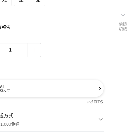
XL
2L
3L
清除
穿報告
紀錄
AI
找尺寸
送方式
1,000免運