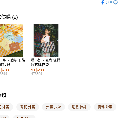
每筆NT$6
分享
女裝
風
付款後萊
女裝
風
價購 (2)
每筆NT$6
女裝
新
7-11取貨
女裝
特
每筆NT$6
付款後7-1
每筆NT$6
丁狗．繽紛印花
貓小姐．鳳梨酥貓
宅配
龍包包
台式購物袋
每筆NT$1
$299
NT$299
$399
NT$399
付款後門
每筆NT$6
分類
海外配送-港
海外配送-
花 外套
碎花 外套
外套 拉鍊
透氣 拉鍊
寬鬆 外套
海外配送-