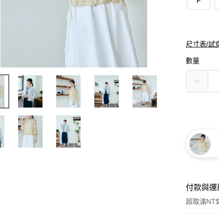
F
尺寸表/試
數量
付款與運
超取滿NT$