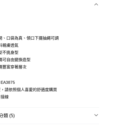
次付款
付款
開、口袋為真、領口下擺抽繩可調
料親膚透氣
型不挑身型
繩可自由變換造型
繩豐富穿著層次
A3875
付款
型，請依照個人喜愛的舒適度購買
0，滿NT$1,000(含以上)免運費
拼接線
家取貨
0，滿NT$1,000(含以上)免運費
類 (5)
貨付款
套
外套全系列