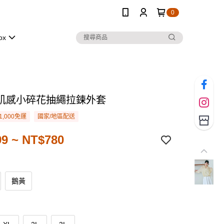
0
ox
肌感小碎花抽繩拉鍊外套
1,000免運
國家/地區配送
9 ~ NT$780
鵝黃