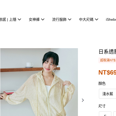
涼感 | 上隱
女神褲
流行服飾
中大尺碼
iSheb
日系透
超取滿NT$
NT$69
顏色
淺水藍
尺寸