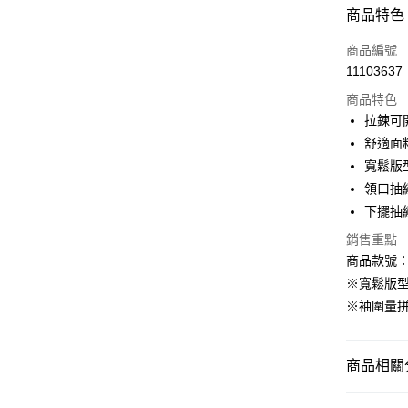
付款方式
商品特色
信用卡一
商品編號
11103637
購物金
商品特色
超商取貨
拉鍊可
舒適面
LINE Pay
寬鬆版
街口支付
領口抽
下擺抽
銷售重點
運送方式
商品款號：E
全家取貨
※寬鬆版
每筆NT$6
※袖圍量
付款後全
每筆NT$6
商品相關分
萊爾富取
女裝
外