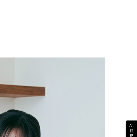
AI
找
尺