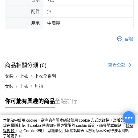
配件
無
產地
中國製
客服
商品相關分類 (6)
查看全部
女裝
上衣
上衣全系列
女裝
上衣
無袖
你可能有興趣的商品
全站排行
本網站中使用 cookie，欲查詢有關本網站使用 cookie 方式之詳情，及若您不希
熱門標籤
望在電腦上使用 cookie 時應如何變更電腦的 cookie 設定，請參閱本網站「
隱私
權條款
」之 Cookie 聲明。您繼續使用本網站即表示您同意本公司得按本網站使
用條款之 Cookie 聲明使用 cookie。
了解更多 >