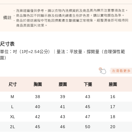
尺寸表
單位：吋（1吋=2.54公分）｜量法：平放量 - 撐開量（合理彈性範
圍）
尺寸
胸圍
腰圍
下擺
腋圍
M
38
39
43
16
L
40
41
45
17
XL
42
43
47
18
2L
45
46
50
20