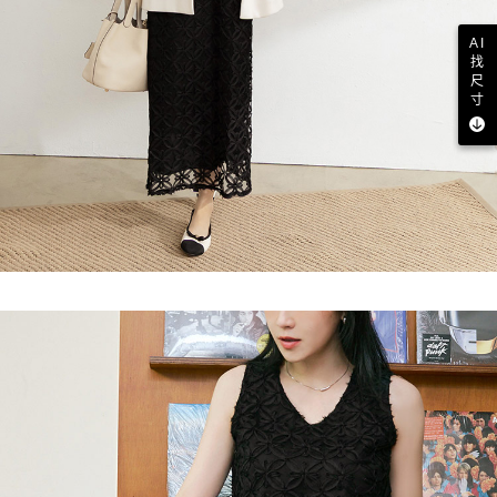
AI
找
尺
寸