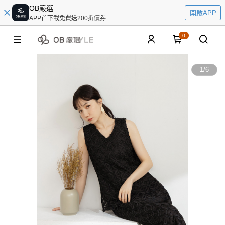
OB嚴選
開啟APP
APP首下載免費送200折價券
0
1
/
6