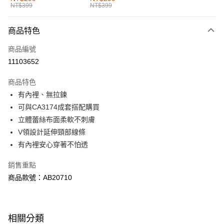
NT$399
NT$399
每筆NT$60，滿NT$1,000(含以上)免運費
付款後全家取貨
商品特色
每筆NT$60，滿NT$1,000(含以上)免運費
商品編號
萊爾富取貨付款
11103652
每筆NT$60，滿NT$1,000(含以上)免運費
商品特色
付款後萊爾富取貨
有內裡、無拉鍊
每筆NT$60，滿NT$1,000(含以上)免運費
可與CA3174成套搭配購買
立體蕾絲布面柔軟不刺膚
7-11取貨付款
V領設計延伸頸部線條
每筆NT$60，滿NT$1,000(含以上)免運費
有內裡安心穿著不怕透
付款後7-11取貨
銷售重點
每筆NT$60，滿NT$1,000(含以上)免運費
商品款號：AB20710
宅配
每筆NT$120，滿NT$1,000(含以上)免運費
相關分類
付款後門市自取