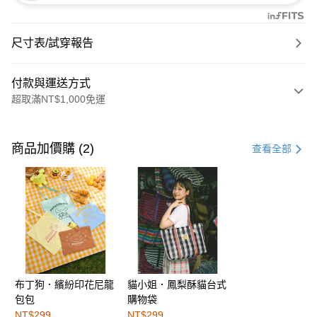
尺寸表/試穿報告
付款與運送方式
超取滿NT$1,000免運
付款方式
信用卡一次付款
商品加價購 (2)
查看全部
購物金
超商取貨付款
LINE Pay
街口支付
布丁狗．繽紛印花尼龍
貓小姐．鳳梨酥貓台式
運送方式
包包
購物袋
全家取貨付款
NT$299
NT$299