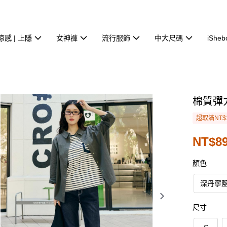
涼感 | 上隱
女神褲
流行服飾
中大尺碼
iSheb
棉質彈
超取滿NT$
NT$8
顏色
深丹寧
尺寸