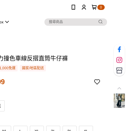
0
ox
力撞色車線反摺直筒牛仔褲
1,000免運
國家/地區配送
99
藍