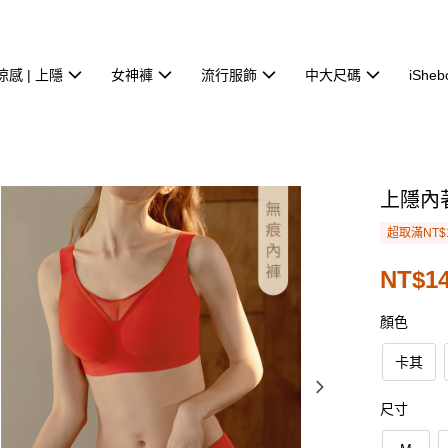
涼感 | 上隱
女神褲
流行服飾
中大尺碼
iSheb
上隱內
超取滿NT$
NT$1
顏色
卡其
尺寸