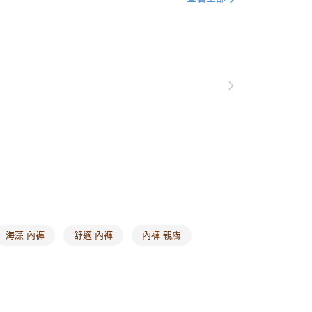
銷商品
回購必收
1取貨
0，滿NT$1,000(含以上)免運費
20，滿NT$1,000(含以上)免運費
市自取
0，滿NT$1,000(含以上)免運費
/澳/新/馬/泰國專屬
查看運費
其他亞洲地區
查看運費
歐美地區
查看運費
海藻 內褲
舒適 內褲
內褲 親膚