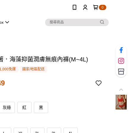
0
ox
著．海藻抑菌潤膚無痕內褲(M~4L)
1,000免運
國家/地區配送
49
灰綠
紅
黑