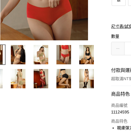
M
尺寸表/試
數量
付款與運
超取滿NT$
付款方式
商品特色
信用卡一
商品編號
11124595
購物金
商品特色
超商取貨
親膚彈