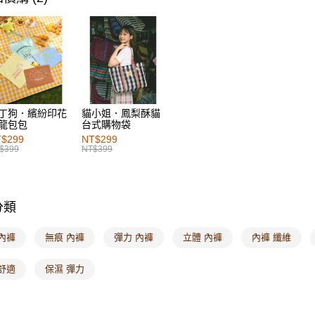
女裝
熱
付款後7-1
每筆NT$6
宅配
每筆NT$1
付款後門
丁狗．繽紛印花
貓小姐．鳳梨酥貓
龍包包
台式購物袋
每筆NT$6
$299
NT$299
$399
NT$399
海外配送-港
海外配送-
分類
海外配送-
內褲
無痕 內褲
彈力 內褲
立體 內褲
內褲 纖維
舒適
保濕 彈力