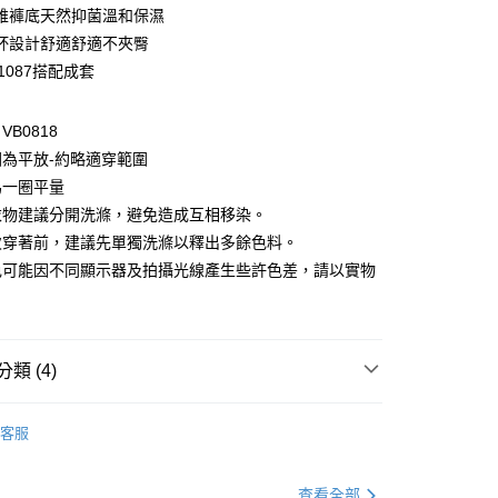
維褲底天然抑菌溫和保濕
杯設計舒適舒適不夾臀
1087搭配成套
B0818
為平放-約略適穿範圍
付款
為一圈平量
0，滿NT$1,000(含以上)免運費
衣物建議分開洗滌，避免造成互相移染。
次穿著前，建議先單獨洗滌以釋出多餘色料。
家取貨
色可能因不同顯示器及拍攝光線產生些許色差，請以實物
0，滿NT$1,000(含以上)免運費
。
貨付款
0，滿NT$1,000(含以上)免運費
類 (4)
爾富取貨
著
內著全系列
0，滿NT$1,000(含以上)免運費
客服
著
365days上隱內著
無痕內褲
付款
別企劃
館長精選
0，滿NT$1,000(含以上)免運費
查看全部