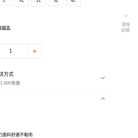
L
XL
2L
3L
4L
清除
穿報告
紀錄
送方式
1,000免運
次付款
付款
力面料舒適不勒肉