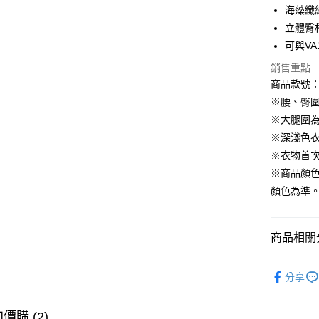
海藻纖
LINE Pay
立體臀
街口支付
可與VA
銷售重點
商品款號：V
運送方式
※腰、臀圍
全家取貨
※大腿圍
每筆NT$6
※深淺色
※衣物首
付款後全
※商品顏
每筆NT$6
顏色為準
萊爾富取
每筆NT$6
商品相關分
付款後萊
女裝
內
每筆NT$6
分享
女裝
內
7-11取貨
女裝
特
每筆NT$6
價購 (2)