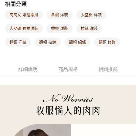
相關分類
每筆NT$60，滿NT$1,000(含以上)免運費
肉肉女 婚禮穿搭
傘襬 洋裝
太空棉 洋裝
海外配送-港/澳/新/馬/泰國專屬
查看運費
海外配送-其他亞洲地區
查看運費
大尺碼 長袖洋裝
垂墜 洋裝
拉鍊 洋裝
海外配送-歐美地區
查看運費
翻領 洋裝
翻領 拉鍊
翻領 線條
翻領 修飾
詳細說明
商品規格
相關推薦