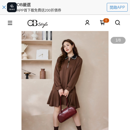
OB嚴選
開啟APP
APP首下載免費送200折價券
0
1
/
8