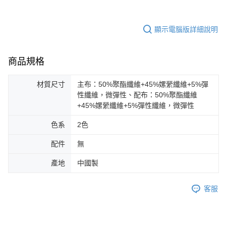
顯示電腦版詳細說明
商品規格
材質尺寸
主布：50%聚酯纖維+45%嫘縈纖維+5%彈
性纖維，微彈性、配布：50%聚酯纖維
+45%嫘縈纖維+5%彈性纖維，微彈性
色系
2色
配件
無
產地
中國製
客服