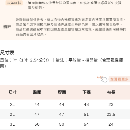
尺寸表
單位：吋（1吋=2.54公分）｜量法：平放量 - 撐開量（合理彈性範
圍）
尺寸
胸圍
腰圍
下擺
袖長
XL
44
44
48
23
2L
47
47
51
23.5
3L
50
50
54
24