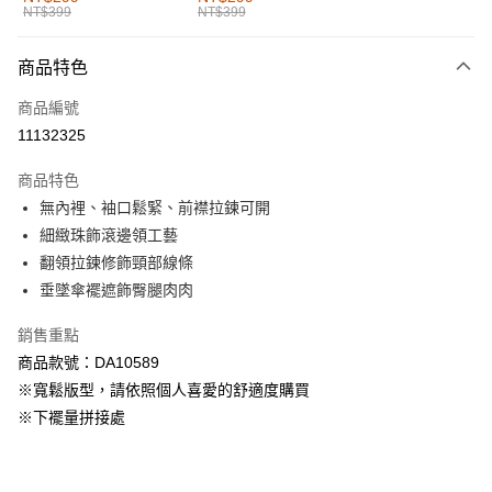
NT$399
NT$399
每筆NT$60，滿NT$1,000(含以上)免運費
付款後全家取貨
商品特色
每筆NT$60，滿NT$1,000(含以上)免運費
商品編號
萊爾富取貨付款
11132325
每筆NT$60，滿NT$1,000(含以上)免運費
商品特色
付款後萊爾富取貨
無內裡、袖口鬆緊、前襟拉鍊可開
每筆NT$60，滿NT$1,000(含以上)免運費
細緻珠飾滾邊領工藝
翻領拉鍊修飾頸部線條
7-11取貨付款
垂墜傘襬遮飾臀腿肉肉
每筆NT$60，滿NT$1,000(含以上)免運費
銷售重點
付款後7-11取貨
商品款號：DA10589
每筆NT$60，滿NT$1,000(含以上)免運費
※寬鬆版型，請依照個人喜愛的舒適度購買
宅配
※下襬量拼接處
每筆NT$120，滿NT$1,000(含以上)免運費
付款後門市自取