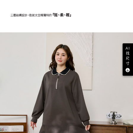
AI
找
尺
寸