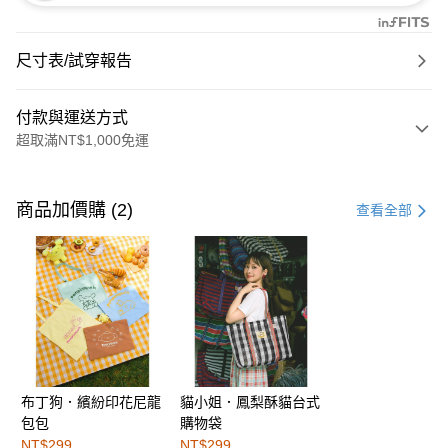
尺寸表/試穿報告
付款與運送方式
超取滿NT$1,000免運
付款方式
信用卡一次付款
商品加價購 (2)
查看全部
購物金
超商取貨付款
LINE Pay
街口支付
布丁狗．繽紛印花尼龍
貓小姐．鳳梨酥貓台式
運送方式
包包
購物袋
全家取貨付款
NT$299
NT$299