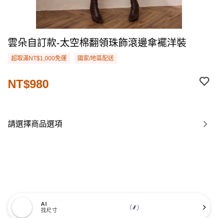
雲朵自訂款-太空棉翻領珠飾滾邊傘襬洋裝
超取滿NT$1,000免運
國家/地區配送
NT$980
請選擇商品選項
AI
找尺寸