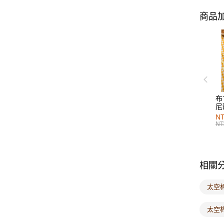
商品加
布
尼
NT
NT
相關
太空
太空