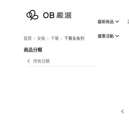
最新商品
優惠活動
首頁
女裝
下著
下著全系列
商品分類
所有分類