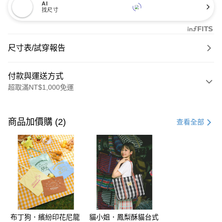
AI
找尺寸
尺寸表/試穿報告
付款與運送方式
超取滿NT$1,000免運
付款方式
信用卡一次付款
商品加價購 (2)
查看全部
購物金
超商取貨付款
LINE Pay
街口支付
布丁狗．繽紛印花尼龍
貓小姐．鳳梨酥貓台式
運送方式