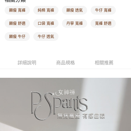
付款後門市自取
顯瘦 寬褲
純棉 寬褲
顯瘦 透氣
牛仔 寬褲
每筆NT$60，滿NT$1,000(含以上)免運費
顯瘦 舒適
口袋 寬褲
丹寧 寬褲
寬褲 舒適
海外配送-港/澳/新/馬/泰國專屬
查看運費
顯瘦 牛仔
牛仔 透氣
海外配送-其他亞洲地區
查看運費
海外配送-歐美地區
查看運費
詳細說明
商品規格
相關推薦