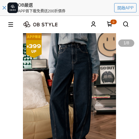
OB嚴選
開啟APP
APP首下載免費送200折價券
0
1
/
8