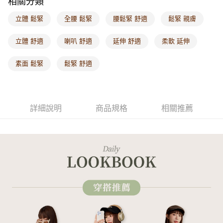
相關分類
付款後門市自取
每筆NT$60，滿NT$1,000(含以上)免運費
立體 鬆緊
全腰 鬆緊
腰鬆緊 舒適
鬆緊 親膚
海外配送-港/澳/新/馬/泰國專屬
查看運費
立體 舒適
喇叭 舒適
延伸 舒適
柔軟 延伸
海外配送-其他亞洲地區
查看運費
素面 鬆緊
鬆緊 舒適
海外配送-歐美地區
查看運費
詳細說明
商品規格
相關推薦