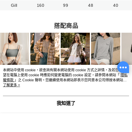
Gill
160
99
48
40
搭配商品
本網站中使用 cookie，欲查詢有關本網站使用 cookie 方式之詳情，及若您不希
望在電腦上使用 cookie 時應如何變更電腦的 cookie 設定，請參閱本網站「
隱私
權條款
」之 Cookie 聲明。您繼續使用本網站即表示您同意本公司得按本網站使
用條款之 Cookie 聲明使用 cookie。
了解更多 >
顯示電腦版詳細說明
我知道了
商品規格
材質尺寸
95%聚酯纖維+5%彈性纖維，微彈性