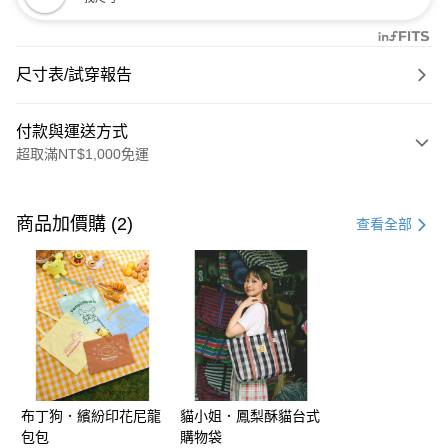
尺寸表/試穿報告
付款與運送方式
超取滿NT$1,000免運
付款方式
信用卡一次付款
商品加價購 (2)
查看全部
購物金
超商取貨付款
LINE Pay
街口支付
布丁狗．繽紛印花尼龍
貓小姐．鳳梨酥貓台式
運送方式
包包
購物袋