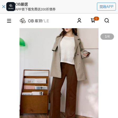
OB嚴選
開啟APP
APP首下載免費送200折價券
0
1
/
4