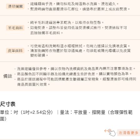
尺寸表
單位：吋（1吋=2.54公分）｜量法：平放量 - 撐開量（合理彈性範
圍）