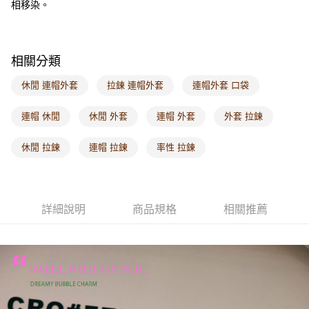
相移染。
每筆NT$60，滿NT$1,000(含以上)免運費
海外配送-港/澳/新/馬/泰國專屬
查看運費
相關分類
海外配送-其他亞洲地區
查看運費
休閒 連帽外套
拉鍊 連帽外套
連帽外套 口袋
海外配送-歐美地區
查看運費
連帽 休閒
休閒 外套
連帽 外套
外套 拉鍊
休閒 拉鍊
連帽 拉鍊
率性 拉鍊
詳細說明
商品規格
相關推薦