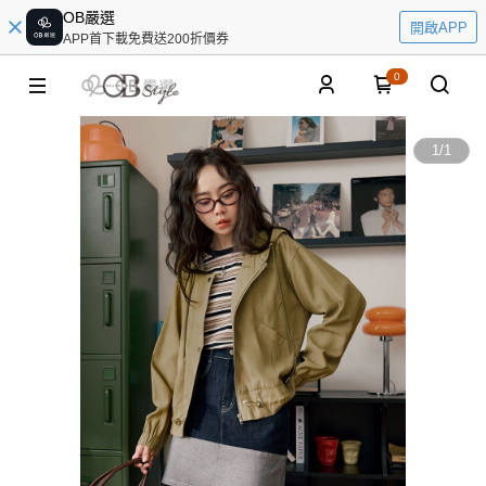
OB嚴選
開啟APP
APP首下載免費送200折價券
0
1
/
1