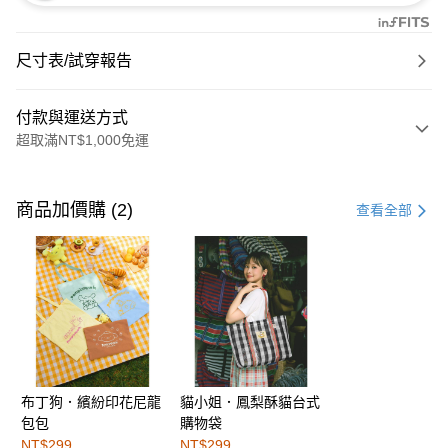
尺寸表/試穿報告
付款與運送方式
超取滿NT$1,000免運
付款方式
信用卡一次付款
商品加價購 (2)
查看全部
購物金
超商取貨付款
LINE Pay
街口支付
布丁狗．繽紛印花尼龍
貓小姐．鳳梨酥貓台式
運送方式
包包
購物袋
全家取貨付款
NT$299
NT$299