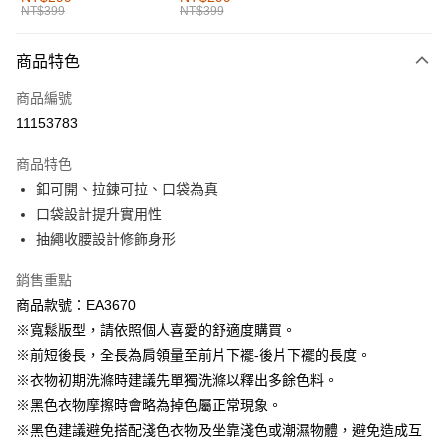
NT$399
NT$399
每筆NT$60，滿NT$1,000(含以上)免運費
付款後全家取貨
商品特色
每筆NT$60，滿NT$1,000(含以上)免運費
商品編號
萊爾富取貨付款
11153783
每筆NT$60，滿NT$1,000(含以上)免運費
商品特色
付款後萊爾富取貨
釦可開、拉鍊可拉、口袋為真
每筆NT$60，滿NT$1,000(含以上)免運費
口袋設計提升實用性
抽繩收腰設計修飾身形
7-11取貨付款
每筆NT$60，滿NT$1,000(含以上)免運費
銷售重點
商品款號：EA3670
付款後7-11取貨
※寬鬆版型，請依照個人喜愛的舒適度購買。
每筆NT$60，滿NT$1,000(含以上)免運費
※前短後長，全長為肩領量至前片下襬-後片下襬的長度。
宅配
※衣物初期洗滌時建議先單獨洗滌以釋出多餘色料。
每筆NT$120，滿NT$1,000(含以上)免運費
※黑色衣物摩擦時會略為掉色屬正常現象。
※黑色建議避免搭配淺色衣物及坐靠淺色或潮濕物體，避免造成互
付款後門市自取