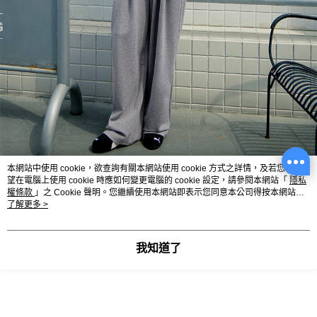
本網站中使用 cookie，欲查詢有關本網站使用 cookie 方式之詳情，及若您不希
望在電腦上使用 cookie 時應如何變更電腦的 cookie 設定，請參閱本網站「
隱私
權條款
」之 Cookie 聲明。您繼續使用本網站即表示您同意本公司得按本網站使
用條款之 Cookie 聲明使用 cookie。
了解更多 >
我知道了