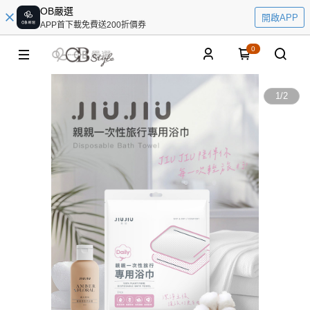
OB嚴選
開啟APP
APP首下載免費送200折價券
0
1
/
2