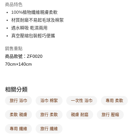
商品特色
付款後萊爾富取貨
100%植物纖維親膚柔軟
每筆NT$60，滿NT$1,000(含以上)免運費
材質耐磨不易起毛球及棉絮
遇水瞬吸 乾濕兩用
7-11取貨付款
真空壓縮包裝輕巧便攜
每筆NT$60，滿NT$1,000(含以上)免運費
銷售重點
付款後7-11取貨
商品款號：ZF0020
每筆NT$60，滿NT$1,000(含以上)免運費
70cm×140cm
宅配
每筆NT$120，滿NT$1,000(含以上)免運費
相關分類
付款後門市自取
每筆NT$60，滿NT$1,000(含以上)免運費
旅行 浴巾
浴巾 棉絮
一次性 浴巾
專用 柔軟
海外配送-港/澳/新/馬/泰國專屬
查看運費
柔軟 親膚
旅行 柔軟
親膚 耐磨
旅行 壓縮
海外配送-其他亞洲地區
查看運費
專用 纖維
旅行 纖維
海外配送-歐美地區
查看運費