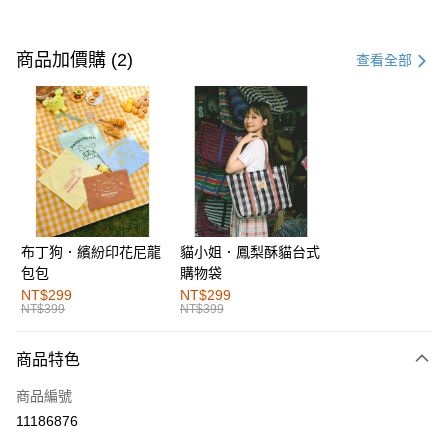
付款方式
信用卡一次付款
商品加價購 (2)
查看全部
購物金
超商取貨付款
LINE Pay
街口支付
布丁狗．繽紛印花尼龍
貓小姐．鳳梨酥貓台式
運送方式
包包
購物袋
全家取貨付款
NT$299
NT$299
NT$399
NT$399
每筆NT$60，滿NT$1,000(含以上)免運費
付款後全家取貨
商品特色
每筆NT$60，滿NT$1,000(含以上)免運費
商品編號
萊爾富取貨付款
11186876
每筆NT$60，滿NT$1,000(含以上)免運費