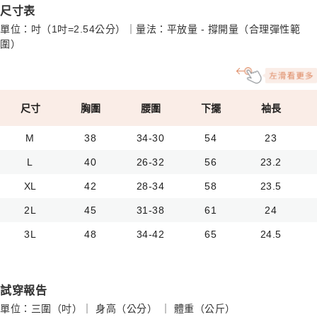
尺寸表
單位：吋（1吋=2.54公分）｜量法：平放量 - 撐開量（合理彈性範
圍）
尺寸
胸圍
腰圍
下擺
袖長
M
38
34-30
54
23
L
40
26-32
56
23.2
XL
42
28-34
58
23.5
2L
45
31-38
61
24
3L
48
34-42
65
24.5
試穿報告
單位：三圍（吋）｜ 身高（公分） ｜ 體重（公斤）