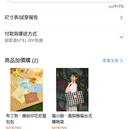
尺寸表/試穿報告
付款與運送方式
超取滿NT$1,000免運
付款方式
信用卡一次付款
商品加價購 (2)
查看全部
購物金
超商取貨付款
LINE Pay
街口支付
布丁狗．繽紛印花尼龍
貓小姐．鳳梨酥貓台式
運送方式
包包
購物袋
全家取貨付款
NT$299
NT$299