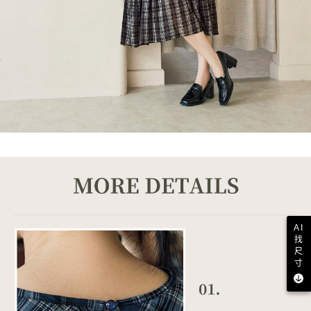
AI
找
尺
寸