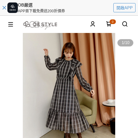
OB嚴選
開啟APP
APP首下載免費送200折價券
0
1
/
10