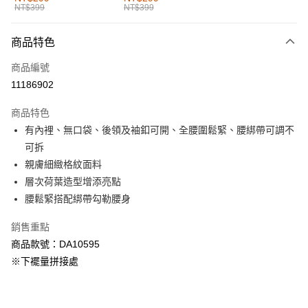
NT$399
NT$399
每筆NT$60，滿NT$1,000(含以上)免運費
付款後全家取貨
商品特色
每筆NT$60，滿NT$1,000(含以上)免運費
商品編號
萊爾富取貨付款
11186902
每筆NT$60，滿NT$1,000(含以上)免運費
商品特色
付款後萊爾富取貨
有內裡、無口袋、後領及袖釦可開、全腰圍鬆緊、腰綁帶可調不
每筆NT$60，滿NT$1,000(含以上)免運費
可拆
親膚細緻格紋面料
7-11取貨付款
層次荷葉造型增添亮點
每筆NT$60，滿NT$1,000(含以上)免運費
腰鬆緊搭配綁帶勾勒腰身
付款後7-11取貨
銷售重點
每筆NT$60，滿NT$1,000(含以上)免運費
商品款號：DA10595
宅配
※下襬量拼接處
每筆NT$120，滿NT$1,000(含以上)免運費
付款後門市自取