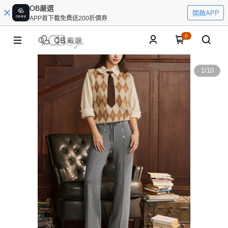
OB嚴選
開啟APP
APP首下載免費送200折價券
0
1
/
10