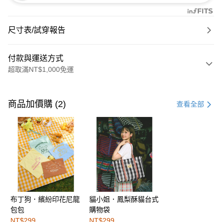
尺寸表/試穿報告
付款與運送方式
超取滿NT$1,000免運
付款方式
信用卡一次付款
商品加價購 (2)
查看全部
購物金
超商取貨付款
LINE Pay
街口支付
布丁狗．繽紛印花尼龍
貓小姐．鳳梨酥貓台式
運送方式
包包
購物袋
全家取貨付款
NT$299
NT$299