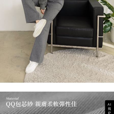
AI
找
尺