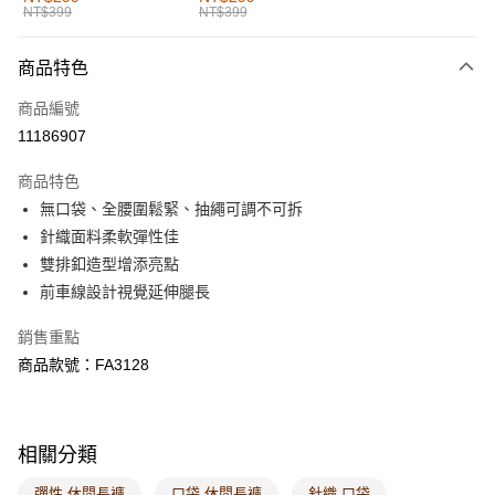
NT$399
NT$399
每筆NT$60，滿NT$1,000(含以上)免運費
付款後全家取貨
商品特色
每筆NT$60，滿NT$1,000(含以上)免運費
商品編號
萊爾富取貨付款
11186907
每筆NT$60，滿NT$1,000(含以上)免運費
商品特色
付款後萊爾富取貨
無口袋、全腰圍鬆緊、抽繩可調不可拆
每筆NT$60，滿NT$1,000(含以上)免運費
針織面料柔軟彈性佳
雙排釦造型增添亮點
7-11取貨付款
前車線設計視覺延伸腿長
每筆NT$60，滿NT$1,000(含以上)免運費
銷售重點
付款後7-11取貨
商品款號：FA3128
每筆NT$60，滿NT$1,000(含以上)免運費
宅配
每筆NT$120，滿NT$1,000(含以上)免運費
相關分類
付款後門市自取
彈性 休閒長褲
口袋 休閒長褲
針織 口袋