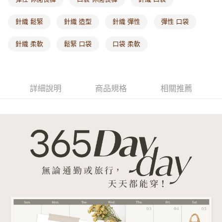
每筆NT$60，滿NT$1,000(含以上)免運費
針織 鬆緊
針織 造型
針織 彈性
彈性 口袋
海外配送-港/澳/新/馬/泰國專屬
查看運費
針織 柔軟
鬆緊 口袋
口袋 柔軟
海外配送-其他亞洲地區
查看運費
海外配送-歐美地區
查看運費
詳細說明
商品規格
相關推薦