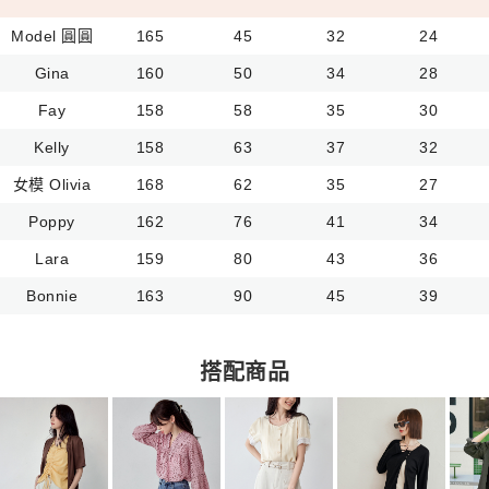
Model 圓圓
165
45
32
24
Gina
160
50
34
28
Fay
158
58
35
30
Kelly
158
63
37
32
女模 Olivia
168
62
35
27
Poppy
162
76
41
34
Lara
159
80
43
36
Bonnie
163
90
45
39
搭配商品