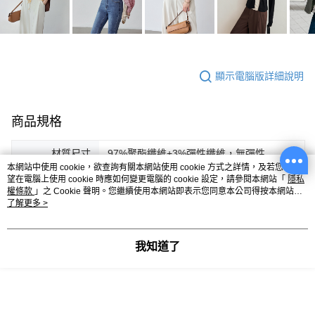
顯示電腦版詳細說明
商品規格
材質尺寸
97%聚酯纖維+3%彈性纖維，無彈性
本網站中使用 cookie，欲查詢有關本網站使用 cookie 方式之詳情，及若您不希
色系
3色
望在電腦上使用 cookie 時應如何變更電腦的 cookie 設定，請參閱本網站「
隱私
權條款
」之 Cookie 聲明。您繼續使用本網站即表示您同意本公司得按本網站使
用條款之 Cookie 聲明使用 cookie。
了解更多 >
配件
無
產地
中國製
我知道了
客服