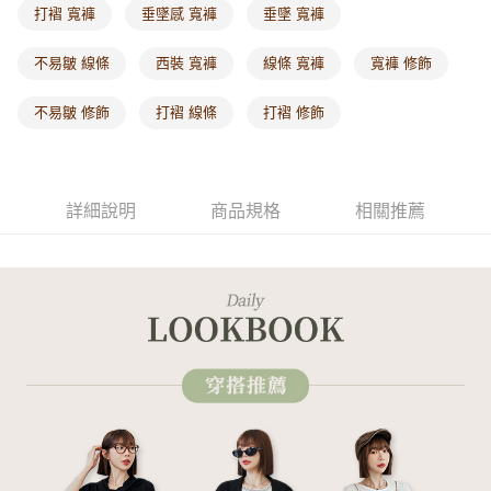
付款後門市自取
打褶 寬褲
垂墜感 寬褲
垂墜 寬褲
每筆NT$60，滿NT$1,000(含以上)免運費
不易皺 線條
西裝 寬褲
線條 寬褲
寬褲 修飾
海外配送-港/澳/新/馬/泰國專屬
查看運費
不易皺 修飾
打褶 線條
打褶 修飾
海外配送-其他亞洲地區
查看運費
海外配送-歐美地區
查看運費
詳細說明
商品規格
相關推薦