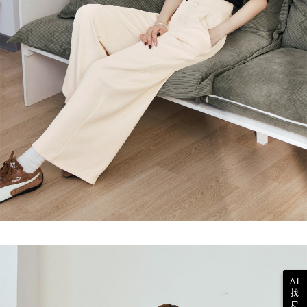
AI
找
尺