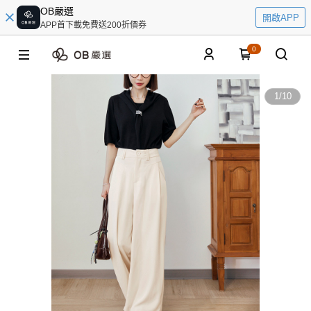
OB嚴選
開啟APP
APP首下載免費送200折價券
0
1
/
10