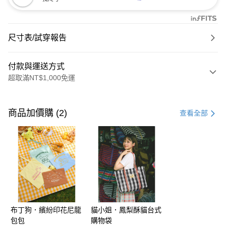
尺寸表/試穿報告
付款與運送方式
超取滿NT$1,000免運
付款方式
信用卡一次付款
商品加價購 (2)
查看全部
購物金
超商取貨付款
LINE Pay
街口支付
布丁狗．繽紛印花尼龍
貓小姐．鳳梨酥貓台式
運送方式
包包
購物袋