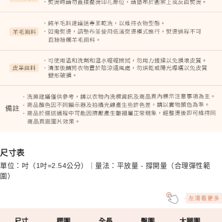
尺寸表
單位：吋（1吋=2.54公分）｜量法：平放量 - 撐開量（合理彈性範
圍）
尺寸
腰圍
全長
臀圍
大腿圍