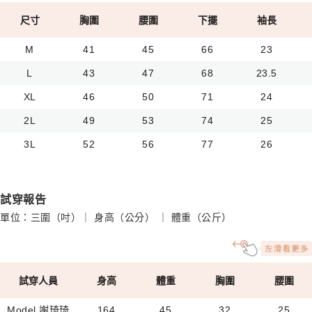
尺寸
胸圍
腰圍
下擺
袖長
M
41
45
66
23
L
43
47
68
23.5
XL
46
50
71
24
2L
49
53
74
25
3L
52
56
77
26
試穿報告
單位：三圍（吋）｜ 身高（公分） ｜ 體重（公斤）
試穿人員
身高
體重
胸圍
腰圍
Model 謝琦琦
164
45
32
25