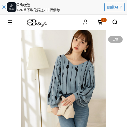
OB嚴選
開啟APP
APP首下載免費送200折價券
0
1
/
8