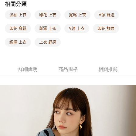
相關分類
每筆NT$60，滿NT$1,000(含以上)免運費
澎袖 上衣
印花 上衣
寬鬆 上衣
V領 舒適
海外配送-港/澳/新/馬/泰國專屬
查看運費
海外配送-其他亞洲地區
查看運費
印花 寬鬆
鬆緊 上衣
V領 上衣
印花 舒適
海外配送-歐美地區
查看運費
線條 上衣
上衣 舒適
詳細說明
商品規格
相關推薦