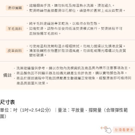
尺寸表
單位：吋（1吋=2.54公分）｜量法：平放量 - 撐開量（合理彈性範
圍）