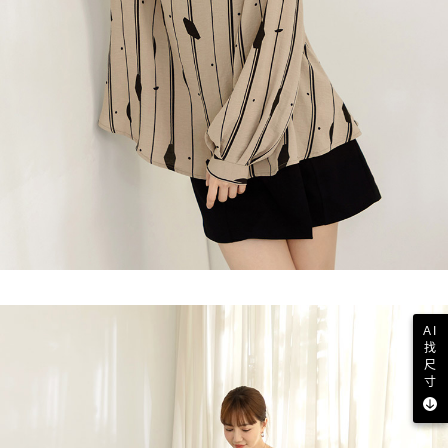
AI
找
尺
寸