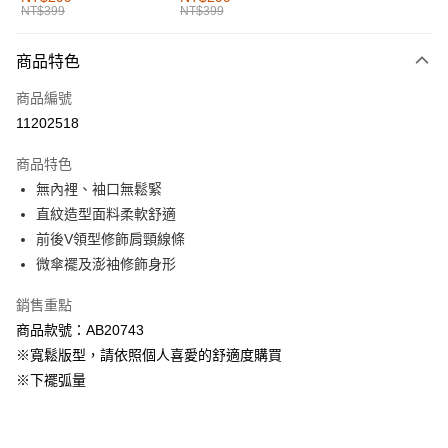
NT$399
NT$399
每筆NT$60，滿NT$1,000(含以上)免運費
付款後全家取貨
商品特色
每筆NT$60，滿NT$1,000(含以上)免運費
商品編號
萊爾富取貨付款
11202518
每筆NT$60，滿NT$1,000(含以上)免運費
商品特色
付款後萊爾富取貨
無內裡、袖口無鬆緊
每筆NT$60，滿NT$1,000(含以上)免運費
直紋造型面料柔軟舒適
前後V領型修飾肩頸線條
7-11取貨付款
微傘襬及澎袖修飾身形
每筆NT$60，滿NT$1,000(含以上)免運費
銷售重點
付款後7-11取貨
商品款號：AB20743
每筆NT$60，滿NT$1,000(含以上)免運費
※寬鬆版型，請依照個人喜愛的舒適度購買
宅配
※下襬弧量
每筆NT$120，滿NT$1,000(含以上)免運費
付款後門市自取