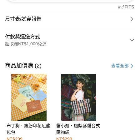
尺寸表/試穿報告
付款與運送方式
超取滿NT$1,000免運
付款方式
信用卡一次付款
商品加價購 (2)
查看全部
購物金
超商取貨付款
LINE Pay
街口支付
布丁狗．繽紛印花尼龍
貓小姐．鳳梨酥貓台式
運送方式
包包
購物袋
全家取貨付款
NT$299
NT$299