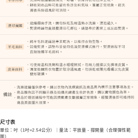
尺寸表
單位：吋（1吋=2.54公分）｜量法：平放量 - 撐開量（合理彈性範
圍）