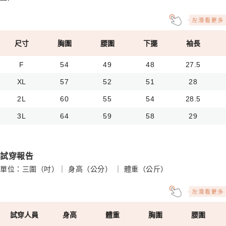
尺寸
胸圍
腰圍
下擺
袖長
F
54
49
48
27.5
XL
57
52
51
28
2L
60
55
54
28.5
3L
64
59
58
29
試穿報告
單位：三圍（吋）｜ 身高（公分） ｜ 體重（公斤）
試穿人員
身高
體重
胸圍
腰圍