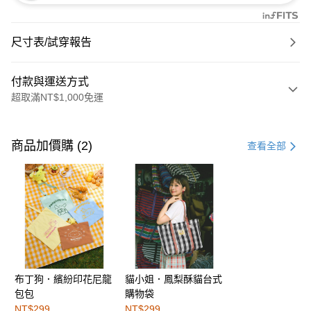
尺寸表/試穿報告
付款與運送方式
超取滿NT$1,000免運
付款方式
信用卡一次付款
商品加價購 (2)
查看全部
購物金
超商取貨付款
LINE Pay
街口支付
布丁狗．繽紛印花尼龍
貓小姐．鳳梨酥貓台式
運送方式
包包
購物袋
全家取貨付款
NT$299
NT$299