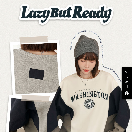
AI
找
尺
寸