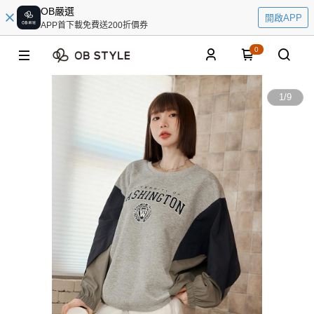
OB嚴選
開啟APP
APP首下載免費送200折價券
0
1
/
9