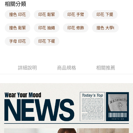
相關分類
每筆NT$60，滿NT$1,000(含以上)免運費
撞色 印花
印花 鬆緊
印花 手臂
印花 下擺
海外配送-港/澳/新/馬/泰國專屬
查看運費
海外配送-其他亞洲地區
查看運費
撞色 鬆緊
印花 抽繩
印花 修飾
撞色 大學t
海外配送-歐美地區
查看運費
字母 印花
印花 下襬
詳細說明
商品規格
相關推薦