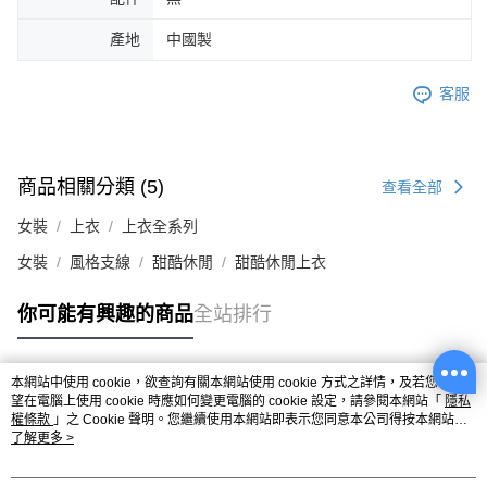
產地
中國製
客服
商品相關分類 (5)
查看全部
女裝
上衣
上衣全系列
女裝
風格支線
甜酷休閒
甜酷休閒上衣
你可能有興趣的商品
全站排行
本網站中使用 cookie，欲查詢有關本網站使用 cookie 方式之詳情，及若您不希
熱門標籤
望在電腦上使用 cookie 時應如何變更電腦的 cookie 設定，請參閱本網站「
隱私
權條款
」之 Cookie 聲明。您繼續使用本網站即表示您同意本公司得按本網站使
用條款之 Cookie 聲明使用 cookie。
了解更多 >