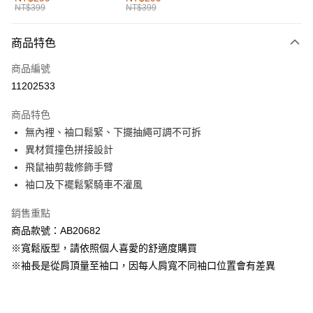
NT$399
NT$399
每筆NT$60，滿NT$1,000(含以上)免運費
付款後全家取貨
商品特色
每筆NT$60，滿NT$1,000(含以上)免運費
商品編號
萊爾富取貨付款
11202533
每筆NT$60，滿NT$1,000(含以上)免運費
商品特色
付款後萊爾富取貨
無內裡、袖口鬆緊、下擺抽繩可調不可拆
每筆NT$60，滿NT$1,000(含以上)免運費
異材質撞色拼接設計
飛鼠袖剪裁修飾手臂
7-11取貨付款
袖口及下襬鬆緊騎車不灌風
每筆NT$60，滿NT$1,000(含以上)免運費
銷售重點
付款後7-11取貨
商品款號：AB20682
每筆NT$60，滿NT$1,000(含以上)免運費
※寬鬆版型，請依照個人喜愛的舒適度購買
宅配
※袖長是從肩頂量至袖口，因每人肩寬不同袖口位置會有差異
每筆NT$120，滿NT$1,000(含以上)免運費
付款後門市自取