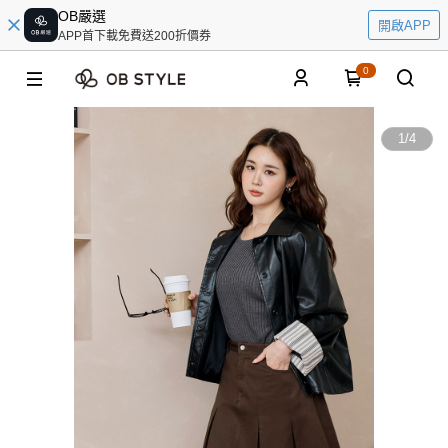
OB嚴選
開啟APP
APP首下載免費送200折價券
0
1
/
4