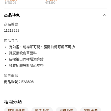
NT$399
NT$399
每筆NT$60，滿NT$1,000(含以上)免運費
付款後全家取貨
商品特色
每筆NT$60，滿NT$1,000(含以上)免運費
商品編號
萊爾富取貨付款
11213228
每筆NT$60，滿NT$1,000(含以上)免運費
商品特色
付款後萊爾富取貨
有內裡、前襟釦可開、腰間抽繩可調不可拆
每筆NT$60，滿NT$1,000(含以上)免運費
質感柔軟皮革面料
反摺袖口內裡增添亮點
7-11取貨付款
收腰抽繩設計隨心調整
每筆NT$60，滿NT$1,000(含以上)免運費
銷售重點
付款後7-11取貨
商品款號：EA3808
每筆NT$60，滿NT$1,000(含以上)免運費
宅配
每筆NT$120，滿NT$1,000(含以上)免運費
相關分類
付款後門市自取
翻領 皮外套
翻領 外套
排釦 外套
落肩 外套