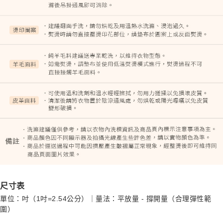
尺寸表
單位：吋（1吋=2.54公分）｜量法：平放量 - 撐開量（合理彈性範
圍）