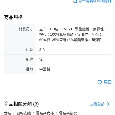
顯示電腦版詳細說明
商品規格
材質尺寸
主布：PU皮50%+50%聚酯纖維，無彈性、
裡布：100%聚酯纖維，無彈性、配布：
60%棉+35%亞麻+5%聚酯纖維，無彈性
色系
2色
配件
無
產地
中國製
客服
商品相關分類 (3)
查看全部
女裝
風格支線
雲朵朵女孩
雲朵朵精選