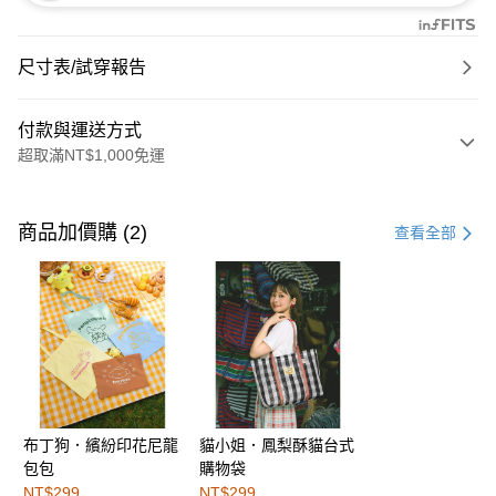
尺寸表/試穿報告
付款與運送方式
超取滿NT$1,000免運
付款方式
信用卡一次付款
商品加價購 (2)
查看全部
購物金
超商取貨付款
LINE Pay
街口支付
布丁狗．繽紛印花尼龍
貓小姐．鳳梨酥貓台式
運送方式
包包
購物袋
全家取貨付款
NT$299
NT$299