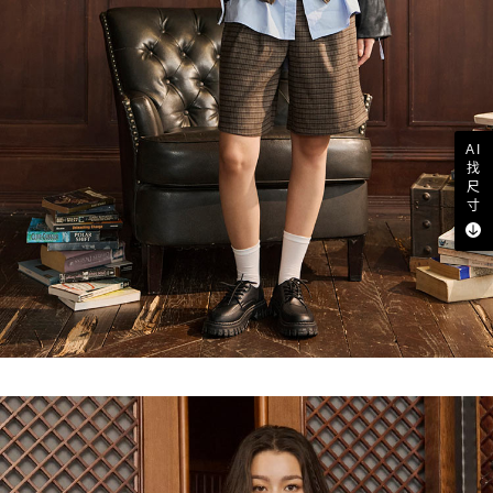
AI
找
尺
寸