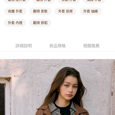
每筆NT$60，滿NT$1,000(含以上)免運費
收腰 外套
翻領 柔軟
外套 前襟
外套 抽繩
海外配送-港/澳/新/馬/泰國專屬
查看運費
外套 內裡
翻領 排釦
海外配送-其他亞洲地區
查看運費
海外配送-歐美地區
查看運費
詳細說明
商品規格
相關推薦