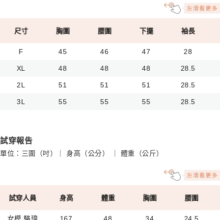
尺寸
胸圍
腰圍
下擺
袖長
F
45
46
47
28
XL
48
48
48
28.5
2L
51
51
51
28.5
3L
55
55
55
28.5
試穿報告
單位：三圍（吋）｜ 身高（公分） ｜ 體重（公斤）
試穿人員
身高
體重
胸圍
腰圍
女模 駱瑋
167
48
34
24.5