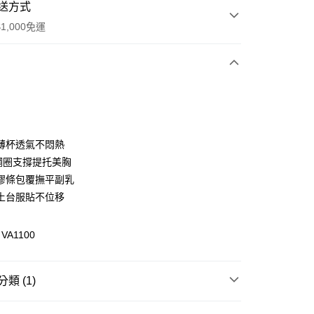
送方式
1,000免運
次付款
付款
薄杯透氣不悶熱
鋼圈支撐提托美胸
膠條包覆撫平副乳
土台服貼不位移
A1100
付款
類 (1)
0，滿NT$1,000(含以上)免運費
著
內著全系列
家取貨