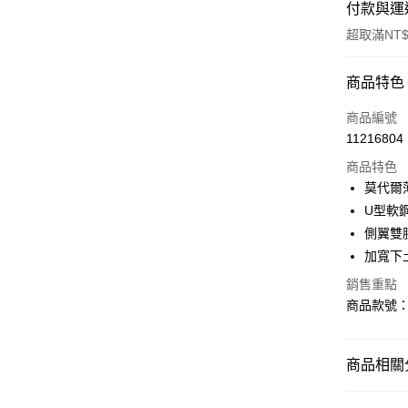
付款與運
超取滿NT$
付款方式
商品特色
信用卡一
商品編號
11216804
購物金
商品特色
超商取貨
莫代爾
U型軟
LINE Pay
側翼雙
街口支付
加寬下
銷售重點
商品款號：V
運送方式
全家取貨
商品相關分
每筆NT$6
女裝
內
付款後全