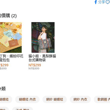
分享
每筆NT$6
萊爾富取
價購 (2)
每筆NT$6
付款後萊
每筆NT$6
7-11取貨
每筆NT$6
丁狗．繽紛印花
貓小姐．鳳梨酥貓
龍包包
台式購物袋
付款後7-1
$299
NT$299
每筆NT$6
$399
NT$399
宅配
每筆NT$1
分類
付款後門
每筆NT$6
 蝴蝶結
蝴蝶結 內衣
網紗 蝴蝶結
網紗 內衣
軟鋼圈 
海外配送-港