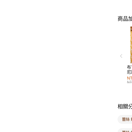
商品加
布
尼
NT
NT
相關
蕾絲