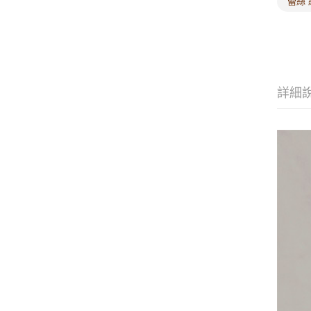
蕾絲 
詳細