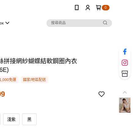
0
ox
絲拼接網紗蝴蝶結軟鋼圈內衣
6E)
1,000免運
國家/地區配送
99
淺紫
黑