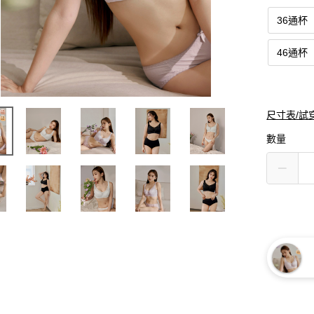
36通杯
46通杯
尺寸表/試
數量