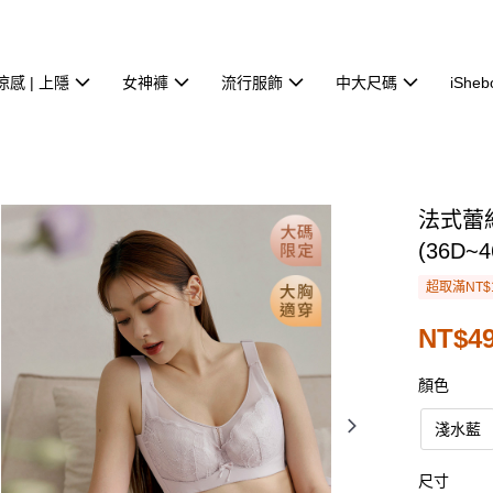
涼感 | 上隱
女神褲
流行服飾
中大尺碼
iSheb
法式蕾
(36D~4
超取滿NT$
NT$4
顏色
淺水藍
尺寸