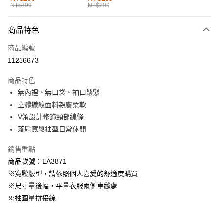
NT$399
NT$399
每筆NT$60，滿NT$1,000(含以上)免運費
付款後全家取貨
商品特色
每筆NT$60，滿NT$1,000(含以上)免運費
商品編號
萊爾富取貨付款
11236673
每筆NT$60，滿NT$1,000(含以上)免運費
商品特色
付款後萊爾富取貨
無內裡、無口袋、袖口鬆緊
每筆NT$60，滿NT$1,000(含以上)免運費
立體織紋面料親膚柔軟
V領設計修飾頸部線條
7-11取貨付款
落肩寬鬆袖型日常休閒
每筆NT$60，滿NT$1,000(含以上)免運費
銷售重點
付款後7-11取貨
商品款號：EA3871
每筆NT$60，滿NT$1,000(含以上)免運費
※寬鬆版型，請依照個人喜愛的舒適度購買
宅配
※尺寸量後幅，平量衣服兩側車縫處
每筆NT$120，滿NT$1,000(含以上)免運費
※袖圍量拼接線
付款後門市自取