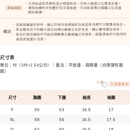
尺寸表
單位：吋（1吋=2.54公分）｜量法：平放量 - 撐開量（合理彈性範
圍）
尺寸
胸圍
下擺
袖長
袖圍
F
55
53
16.5
17
XL
58
56
16.5
17.5
2L
62
60
16.5
18