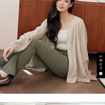
AI
找
尺
寸