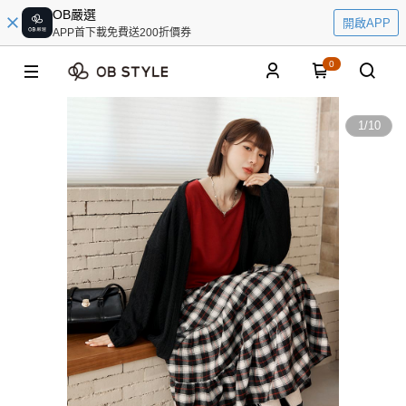
OB嚴選
開啟APP
APP首下載免費送200折價券
0
1
/
10