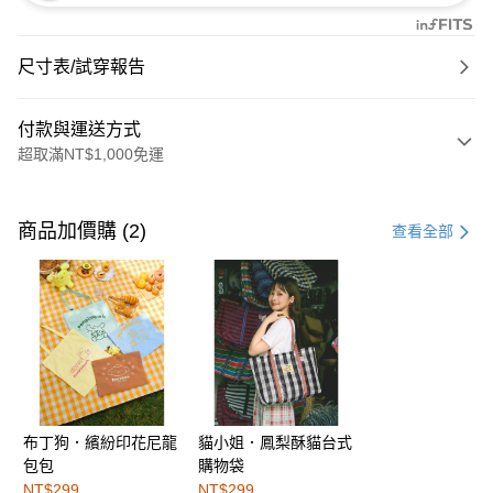
尺寸表/試穿報告
付款與運送方式
超取滿NT$1,000免運
付款方式
信用卡一次付款
商品加價購 (2)
查看全部
購物金
超商取貨付款
LINE Pay
街口支付
布丁狗．繽紛印花尼龍
貓小姐．鳳梨酥貓台式
運送方式
包包
購物袋
全家取貨付款
NT$299
NT$299