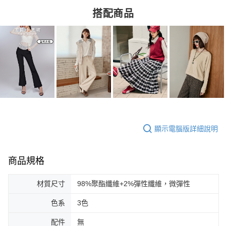
搭配商品
顯示電腦版詳細說明
商品規格
材質尺寸
98%聚酯纖維+2%彈性纖維，微彈性
色系
3色
配件
無