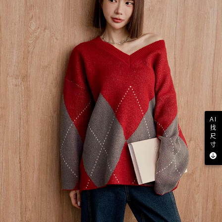
AI
找
尺
寸