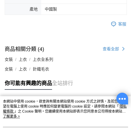
產地
中國製
客服
商品相關分類 (4)
查看全部
女裝
上衣
上衣全系列
女裝
上衣
針織毛衣
你可能有興趣的商品
全站排行
本網站中使用 cookie，欲查詢有關本網站使用 cookie 方式之詳情，及若您不希
熱門標籤
望在電腦上使用 cookie 時應如何變更電腦的 cookie 設定，請參閱本網站「
隱私
權條款
」之 Cookie 聲明。您繼續使用本網站即表示您同意本公司得按本網站使
用條款之 Cookie 聲明使用 cookie。
了解更多 >