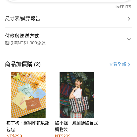
尺寸表/試穿報告
付款與運送方式
超取滿NT$1,000免運
付款方式
信用卡一次付款
商品加價購 (2)
查看全部
購物金
超商取貨付款
LINE Pay
街口支付
布丁狗．繽紛印花尼龍
貓小姐．鳳梨酥貓台式
運送方式
包包
購物袋
全家取貨付款
NT$299
NT$299