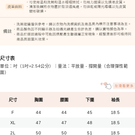
尺寸表
單位：吋（1吋=2.54公分）｜量法：平放量 - 撐開量（合理彈性範
圍）
尺寸
胸圍
腰圍
下擺
袖長
F
44
44
45
18.5
XL
47
47
48
18.5
2L
50
50
51
18.5