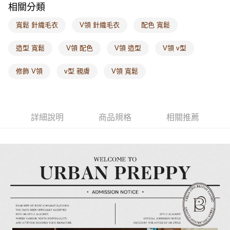
相關分類
每筆NT$60，滿NT$1,000(含以上)免運費
寬鬆 針織毛衣
V領 針織毛衣
配色 寬鬆
海外配送-港/澳/新/馬/泰國專屬
查看運費
海外配送-其他亞洲地區
查看運費
造型 寬鬆
V領 配色
V領 造型
V領 v型
海外配送-歐美地區
查看運費
修飾 V領
v型 親膚
V領 寬鬆
詳細說明
商品規格
相關推薦