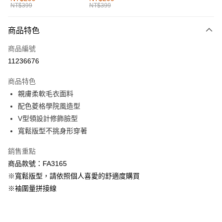
NT$399
NT$399
每筆NT$60，滿NT$1,000(含以上)免運費
付款後全家取貨
商品特色
每筆NT$60，滿NT$1,000(含以上)免運費
商品編號
萊爾富取貨付款
11236676
每筆NT$60，滿NT$1,000(含以上)免運費
商品特色
付款後萊爾富取貨
親膚柔軟毛衣面料
每筆NT$60，滿NT$1,000(含以上)免運費
配色菱格學院風造型
V型領設計修飾臉型
7-11取貨付款
寬鬆版型不挑身形穿著
每筆NT$60，滿NT$1,000(含以上)免運費
銷售重點
付款後7-11取貨
商品款號：FA3165
每筆NT$60，滿NT$1,000(含以上)免運費
※寬鬆版型，請依照個人喜愛的舒適度購買
宅配
※袖圍量拼接線
每筆NT$120，滿NT$1,000(含以上)免運費
付款後門市自取