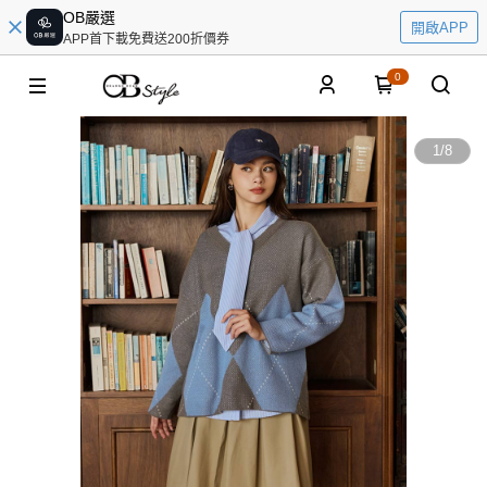
OB嚴選
開啟APP
APP首下載免費送200折價券
0
1
/
8