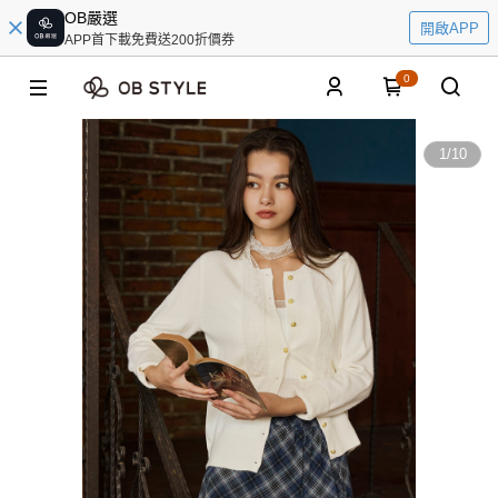
OB嚴選
開啟APP
APP首下載免費送200折價券
0
1
/
10