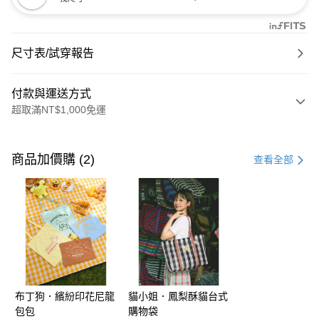
尺寸表/試穿報告
付款與運送方式
超取滿NT$1,000免運
付款方式
信用卡一次付款
商品加價購 (2)
查看全部
購物金
超商取貨付款
LINE Pay
街口支付
布丁狗．繽紛印花尼龍
貓小姐．鳳梨酥貓台式
運送方式
包包
購物袋