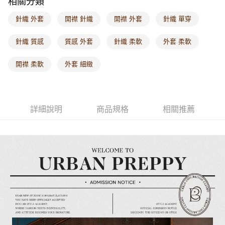
相關分類
付款後門市自取
每筆NT$60，滿NT$1,000(含以上)免運費
針織 外套
開襟 針織
開襟 外套
針織 單穿
海外配送-港/澳/新/馬/泰國專屬
查看運費
針織 質感
質感 外套
針織 柔軟
外套 柔軟
海外配送-其他亞洲地區
查看運費
開襟 柔軟
外套 細緻
海外配送-歐美地區
查看運費
詳細說明
商品規格
相關推薦