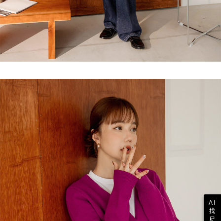
AI
找
尺