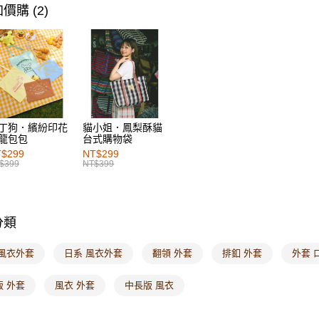
女裝
風
每筆NT$6
價購 (2)
女裝
特
付款後萊
每筆NT$6
7-11取貨
每筆NT$6
付款後7-1
丁狗．繽紛印花
貓小姐．鳳梨酥貓
龍包包
台式購物袋
每筆NT$6
$299
NT$299
$399
NT$399
宅配
每筆NT$1
付款後門
分類
每筆NT$6
 風衣外套
日系 風衣外套
翻領 外套
排釦 外套
外套 
海外配送-港
版 外套
風衣 外套
中長版 風衣
海外配送-
海外配送-