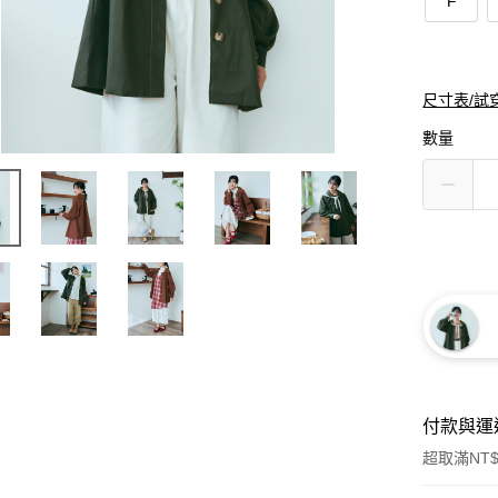
F
尺寸表/試
數量
付款與運
超取滿NT$