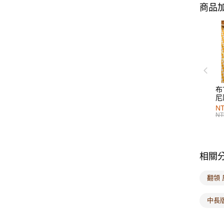
商品加
布
尼
NT
NT
相關
翻領
中長