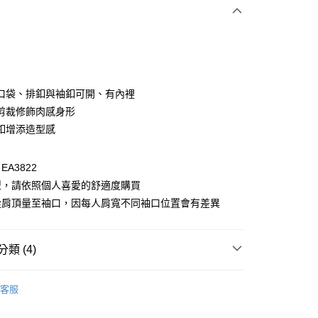
次付款
付款
口袋、排釦與袖釦可開、有內裡
剪裁修飾肉感身形
釦增添造型感
A3822
型，請依照個人喜愛的舒適度購買
從肩頂量至袖口，因每人肩寬不同袖口位置會有差異
付款
0，滿NT$1,000(含以上)免運費
類 (4)
家取貨
套
外套全系列
0，滿NT$1,000(含以上)免運費
客服
格支線
日系文青
日系外套
貨付款