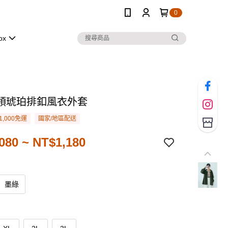
0
ox
領琥珀排釦風衣外套
1,000免運
國家/地區配送
080 ~ NT$1,180
墨綠