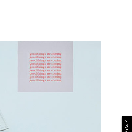
AI
找
尺