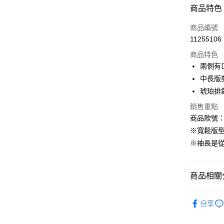
付款方式
商品特色
信用卡一
商品編號
11255106
購物金
商品特色
超商取貨
兩側有
中長版
LINE Pay
琥珀排
街口支付
銷售重點
商品款號：E
※寬鬆版
運送方式
※袖長是
全家取貨
每筆NT$6
商品相關分
付款後全
女裝
外
每筆NT$6
分享
女裝
風
萊爾富取