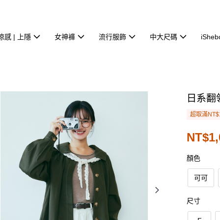
涼感 | 上隱
女神褲
流行服飾
中大尺碼
iSheb
日系翻
超取滿NT$
NT$1,
顏色
可可
尺寸