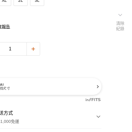
XL
2L
3L
清除
穿報告
紀錄
AI
找尺寸
送方式
1,000免運